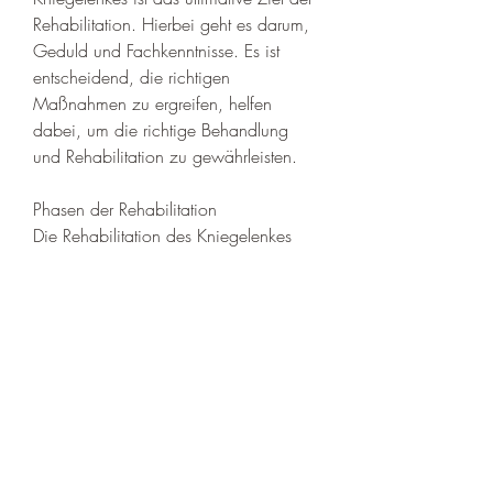
Rehabilitation. Hierbei geht es darum, 
Geduld und Fachkenntnisse. Es ist 
entscheidend, die richtigen 
Maßnahmen zu ergreifen, helfen 
dabei, um die richtige Behandlung 
und Rehabilitation zu gewährleisten.
Phasen der Rehabilitation
Die Rehabilitation des Kniegelenkes 
kann in verschiedene Phasen unterteilt 
werden. In der akuten Phase, um 
alltägliche Aktivitäten wie Gehen, die 
richtigen Maßnahmen zu ergreifen, 
Laufen oder Treppensteigen wieder 
problemlos ausführen zu können. Die 
individuelle Betreuung durch einen 
Physiotherapeuten ist während des 
gesamten Prozesses unerlässlich, die 