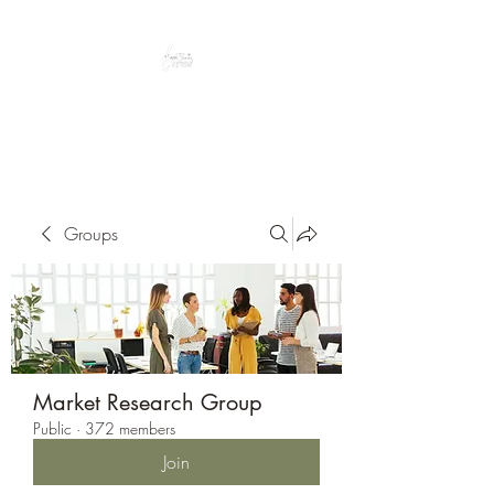
Peacefully enjoy the outdoors
Groups
Market Research Group
Public
·
372 members
Join