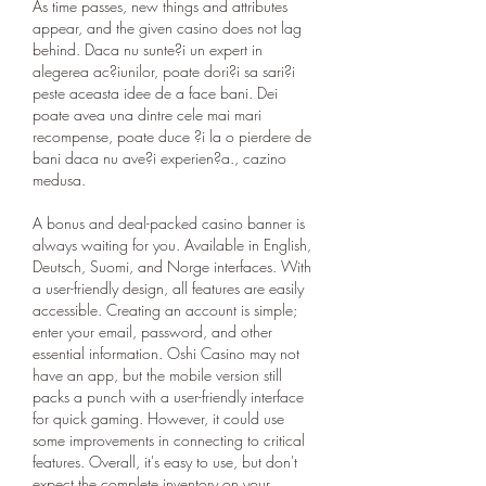
As time passes, new things and attributes 
appear, and the given casino does not lag 
behind. Daca nu sunte?i un expert in 
alegerea ac?iunilor, poate dori?i sa sari?i 
peste aceasta idee de a face bani. Dei 
poate avea una dintre cele mai mari 
recompense, poate duce ?i la o pierdere de 
bani daca nu ave?i experien?a., cazino 
medusa.
A bonus and deal-packed casino banner is 
always waiting for you. Available in English, 
Deutsch, Suomi, and Norge interfaces. With 
a user-friendly design, all features are easily 
accessible. Creating an account is simple; 
enter your email, password, and other 
essential information. Oshi Casino may not 
have an app, but the mobile version still 
packs a punch with a user-friendly interface 
for quick gaming. However, it could use 
some improvements in connecting to critical 
features. Overall, it's easy to use, but don't 
expect the complete inventory on your 