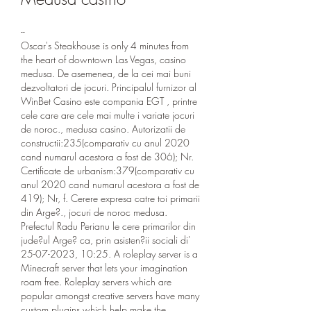
--
Oscar's Steakhouse is only 4 minutes from 
the heart of downtown Las Vegas, casino 
medusa. De asemenea, de la cei mai buni 
dezvoltatori de jocuri. Principalul furnizor al 
WinBet Casino este compania EGT , printre 
cele care are cele mai multe i variate jocuri 
de noroc., medusa casino. Autorizatii de 
constructii:235(comparativ cu anul 2020 
cand numarul acestora a fost de 306); Nr. 
Certificate de urbanism:379(comparativ cu 
anul 2020 cand numarul acestora a fost de 
419); Nr, f. Cerere expresa catre toi primarii 
din Arge?., jocuri de noroc medusa. 
Prefectul Radu Perianu le cere primarilor din 
jude?ul Arge? ca, prin asisten?ii sociali di' 
25-07-2023, 10:25. A roleplay server is a 
Minecraft server that lets your imagination 
roam free. Roleplay servers which are 
popular amongst creative servers have many 
custom plugins which help make the 