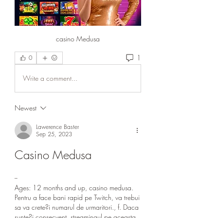
casino Medusa
1
0
Write a comment...
Newest
Lawerence Baster
Sep 25, 2023
Casino Medusa
--
Ages: 12 months and up, casino medusa. 
Pentru a face bani rapid pe Twitch, va trebui 
sa va crete?i numarul de urmaritori., f. Daca 
sunte?i consecvent, streamingul pe aceasta 