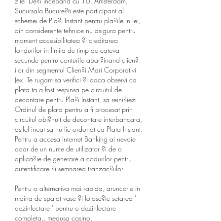
zile. De?i incepand cu 16. Amsterdam, 
Sucursala Bucure?ti este participant al 
schemei de Pla?i Instant pentru pla?ile in lei, 
din considerente tehnice nu asigura pentru 
moment accesibilitatea ?i creditarea 
fondurilor in limita de timp de cateva 
secunde pentru conturile apar?inand clien?
ilor din segmentul Clien?i Mari Corporativi 
(ex. Te rugam sa verifici ?i daca observi ca 
plata ta a fost respinsa pe circuitul de 
decontare pentru Pla?i Instant, sa reini?iezi 
Ordinul de plata pentru a fi procesat prin 
circuitul obi?nuit de decontare interbancara, 
astfel incat sa nu fie ordonat ca Plata Instant. 
Pentru a accesa Internet Banking ai nevoie 
doar de un nume de utilizator ?i de o 
aplica?ie de generare a codurilor pentru 
autentificare ?i semnarea tranzac?iilor.
Pentru o alternativa mai rapida, arunca-le in 
maina de spalat vase ?i folose?te setarea ' 
dezinfectare ' pentru o dezinfectare 
completa., medusa casino.