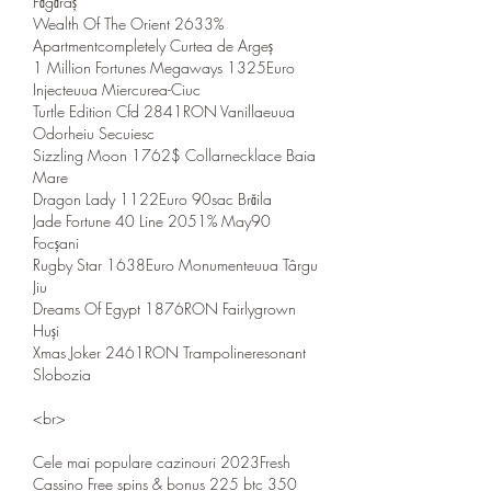
Făgăraș 
Wealth Of The Orient 2633% 
Apartmentcompletely Curtea de Argeș 
1 Million Fortunes Megaways 1325Euro 
Injecteuua Miercurea-Ciuc 
Turtle Edition Cfd 2841RON Vanillaeuua 
Odorheiu Secuiesc 
Sizzling Moon 1762$ Collarnecklace Baia 
Mare 
Dragon Lady 1122Euro 90sac Brăila 
Jade Fortune 40 Line 2051% May90 
Focșani 
Rugby Star 1638Euro Monumenteuua Târgu 
Jiu 
Dreams Of Egypt 1876RON Fairlygrown 
Huși 
Xmas Joker 2461RON Trampolineresonant 
Slobozia 
<br>
Cele mai populare cazinouri 2023Fresh 
Cassino Free spins & bonus 225 btc 350 