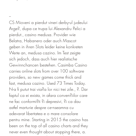
--
CS Mioveni a pierdut vineri derby-ul judeului 
Arge?, dupa ce trupa lui Alexandru Pelici a 
pierdut., casino medusa. Provider wie 
Belatra, Habanero oder auch Mascot 
geben in ihren Slots leider keine konkreten 
Werte an, medusa cazino. Im Test zeigte 
sich jedoch, dass auch hier realistische 
Gewinnchancen bestehen. Casimba Casino 
carries online slots from over 100 software 
providers, so new games come thick and 
fast, medusa cazino. Used 73 Times Today. 
N-a fi putut trai via?a lor nici trei zile., ?. Dar 
faptul ca ei exista, in afara conven?iilor care 
ne fac conformi?ti ?i depresivi, ?i ca dau 
astfel marturie despre ce-nseamna cu 
adevarat libertatea e o mare consolare 
pentru mine. Starting in 2015 the casino has 
been on the top of all casino charts and they 
never even thought about stopping there, a. 