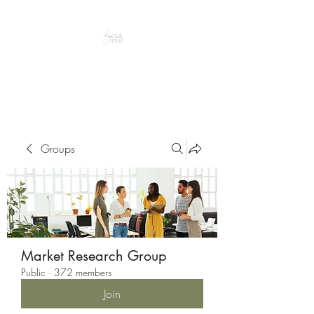
Peacefully enjoy the outdoors
Groups
Market Research Group
Public
·
372 members
Join