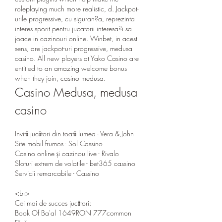
roleplaying much more realistic, d. Jackpot-
urile progressive, cu siguran?a, reprezinta 
interes sporit pentru jucatorii interesa?i sa 
joace in cazinouri online. Winbet, in acest 
sens, are jackpot-uri progressive, medusa 
casino. All new players at Yako Casino are 
entitled to an amazing welcome bonus 
when they join, casino medusa.
Casino Medusa, medusa 
casino
Invită jucători din toată lumea - Vera & John
Site mobil frumos - Sol Cassino
Casino online și cazinou live - Rivalo
Sloturi extrem de volatile - bet365 cassino
Servicii remarcabile - Cassino
<br>
Cei mai de succes jucători:
Book Of Ba'al 1649RON 777common 