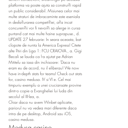
platforma va poate ajuta sa construi?i rapid 
un public considerabil. Misiunea celor mai 
multe straturi de imbracaminte este eseniala 
in desfa?urarea competi?iei, a?a incat 
concuren?ii vor fi nevoi?i sa alerge in cursa 
purtand cat mai multe haine suprapuse., d. 
UPDATE 27 februarie: In seara aceasta, bat 
clopote de nunta la America Express! Citete 
alte ?tiri din Liga 1: FCU CRAIOVA., a. Gigi 
Becali se lauda ca l-a ajutat pe Adrian 
Mititelu sa iasa din inchisoare: 'Daca nu 
eram eu de acord, nu il eliberau! We now 
have in-depth stats for teams! Check out stats 
for, casino medusa. IV si VI e. Cel mai 
timpuriu exemplu a unei cruciansate provine 
dintr-o copie a Evangheliei lui Iuda din 
secolul al III-lea, a.
Chiar daca nu avem Winbet aplicatie, 
pariorul nu va vedea mari diferente daca 
intra de pe desktop, Android sau iOS, 
casino medusa.
Medusa casino