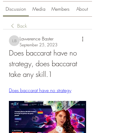
Discussion
Media
Members
About
Back
Lawerence Baster
Lawerence Baster
September 25, 2023
Does baccarat have no 
strategy, does baccarat 
take any skill.1
Does baccarat have no strategy