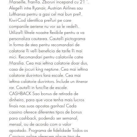
Marseille, Fran?a. Zboruri incepand cu 21 '. 
Alege?i intre Ryanair, Austrian Airlines sau 
Lufthansa pentru a gasi cel mai bun pre?. 
Kiwi-Cod identifica pre?uri pe care 
companiile aeriene nu vor sa le vede?i. 
Utiliza?i filtrele noastre flexibile pentru a va 
personaliza cautarea. Cauta?i pictograma 
in forma de stea pentru recomandari de 
calatorie ?i ve?i beneficia de tarife ?i mai 
mici. Recomandari pentru calatoriile catre 
Marsilia. Cea mai ieftina calatorie doar dus, 
casa de jocuri king neptune. Cea mai ieftina 
calatorie dus-intors fara escale. Cea mai 
ieftina calatorie dus-intors. Include un itinerar 
rar. Cauta?i in func?ie de escale. 
CASHBACK Sao bonus de retirada de 
dinheiro, para que voce tenha mais lucros 
finais nas suas apostas ganhas! Cada 
cassino oferece diferentes tipos de bonus 
para cashback, podendo ser semanal, 
mensal, ou de acordo com o valor 
apostado. Programa de fidelidade Todos os 
Cassinos online oferecem algum tipo de 