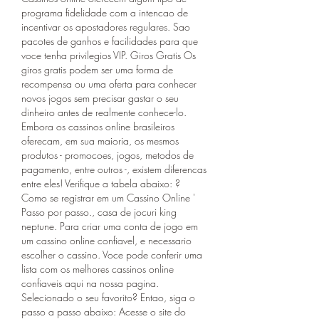
programa fidelidade com a intencao de 
incentivar os apostadores regulares. Sao 
pacotes de ganhos e facilidades para que 
voce tenha privilegios VIP. Giros Gratis Os 
giros gratis podem ser uma forma de 
recompensa ou uma oferta para conhecer 
novos jogos sem precisar gastar o seu 
dinheiro antes de realmente conhece-lo. 
Embora os cassinos online brasileiros 
oferecam, em sua maioria, os mesmos 
produtos - promocoes, jogos, metodos de 
pagamento, entre outros -, existem diferencas 
entre eles! Verifique a tabela abaixo: ? 
Como se registrar em um Cassino Online ' 
Passo por passo., casa de jocuri king 
neptune. Para criar uma conta de jogo em 
um cassino online confiavel, e necessario 
escolher o cassino. Voce pode conferir uma 
lista com os melhores cassinos online 
confiaveis aqui na nossa pagina. 
Selecionado o seu favorito? Entao, siga o 
passo a passo abaixo: Acesse o site do 