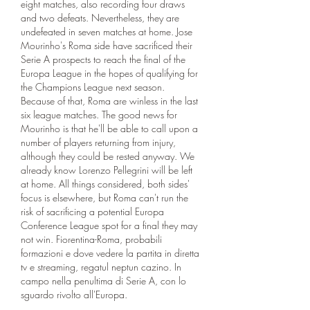
eight matches, also recording four draws 
and two defeats. Nevertheless, they are 
undefeated in seven matches at home. Jose 
Mourinho's Roma side have sacrificed their 
Serie A prospects to reach the final of the 
Europa League in the hopes of qualifying for 
the Champions League next season. 
Because of that, Roma are winless in the last 
six league matches. The good news for 
Mourinho is that he'll be able to call upon a 
number of players returning from injury, 
although they could be rested anyway. We 
already know Lorenzo Pellegrini will be left 
at home. All things considered, both sides' 
focus is elsewhere, but Roma can't run the 
risk of sacrificing a potential Europa 
Conference League spot for a final they may 
not win. Fiorentina-Roma, probabili 
formazioni e dove vedere la partita in diretta 
tv e streaming, regatul neptun cazino. In 
campo nella penultima di Serie A, con lo 
sguardo rivolto all'Europa.