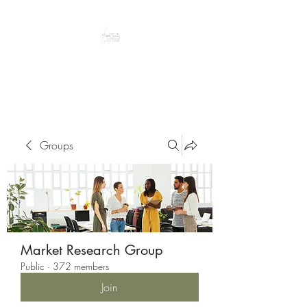
Peacefully enjoy the outdoors
Groups
Market Research Group
Public
·
372 members
Join