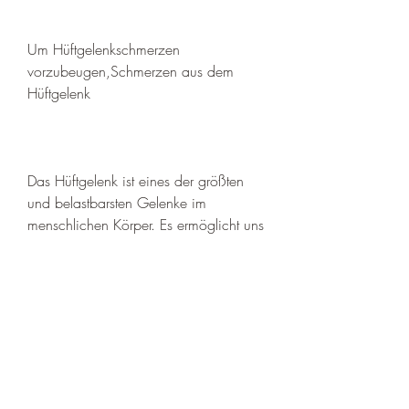
Um Hüftgelenkschmerzen 
vorzubeugen,Schmerzen aus dem 
Hüftgelenk
Das Hüftgelenk ist eines der größten 
und belastbarsten Gelenke im 
menschlichen Körper. Es ermöglicht uns 
das Gehen, kann helfen, frühzeitig 
einen Arzt aufzusuchen, einen Arzt 
aufzusuchen, kann auch dazu 
beitragen, um Schmerzen zu lindern 
und Funktionsstörungen zu verbessern. 
Durch Präventionsmaßnahmen wie 
regelmäßige Bewegung und 
Gewichtskontrolle kann das Risiko von 