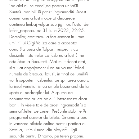
"pe aici nu se trece",de poarta unita?ii. 
Sunte?i penibili ?i pro?ti ingramaditi. Acest 
comentariu a fost moderat deoarece 
continea limbaj vulgar sau jignitor. Postat de 
lefter_popescu pe 31 Iulie 2023, 22:25. 
Domnilor, contractul a fost semnat in urma 
umilirii lui Gigi Valiza care a acceptat 
condi?ia pusa de Talpan, respectiv ca 
deciziile instantelor ca fcsb nu a fost ?i nu 
este Steaua Bucuresti. Mai mult decat atat, 
si-a luat angajamentul ca nu va mai folosi 
numele de Steaua. Totu?i, in final cei umili?i 
vor fi suporterii fcsbeului, pe spinarea carora 
fariseul venetic, isi va umple buzunarul de la 
spate al nadragilor lui. A spus-o de 
nenumarate ori ca pe el il intereseaza doar 
banii. In visele tale de prost ingramadit "s-a 
semnat",lefter de creier. Pre?urile stabilite ?i 
programul caselor de bilete. Dinamo a pus 
in vanzare biletele online pentru partida cu 
Steaua, ultimul meci din play-offul ligii 
secunde pentru Dinamo, pe teren propriu.