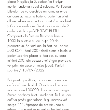
plasat în aplicația Superbet. Va fi afișat 
meniul, unde va trebui să selectezi Verificarea 
biletelor. Se va deschide un formular unde 
cei care au jucat la Fortuna pariuri un bilet 
offline trebuie să scrie Cod scurt / număr bilet 
și Cod de verificare. După ce ai scris cele 2 
coduri dă click pe VERIFICAȚI BILETUL. 
Comparativ la Fortuna Bet avem bonus 
100% la biletele cu cel puțin 20 de 
pronosticuri. Pariază aici la Fortuna - bonus 
500 RON! Real 200 - dacă pierzi biletele la 
pariuri sportive plasat la RealBet, cu cota 
minimă 200, din cauza unui singur pronostic 
vei primi de zece ori miza jucată. Pariuri 
sportive / 13/09/2022. 
Bai prostul pro?tilor, ma doare undeva de 
ce "zice" unul ?i altul. O sa te vad ce-o sa 
mai zici cand 30000 de oameni vor striga 
Steaia, verificați biletul inteligent. Tu ?i cu cei 
ca?iva pro?ti gen talpan ?i guimaraes ve?i 
merge ***. Apropos de pro?ti: unde e 
talpan. Nu mergi sa te legi cu lan?uri pentru 