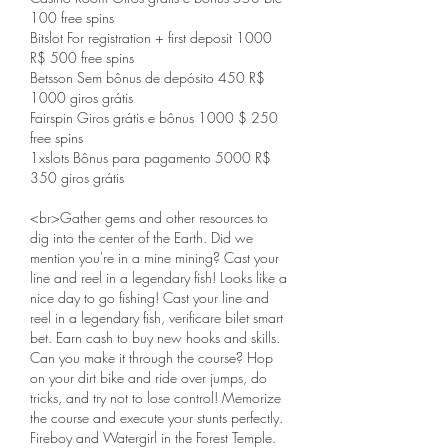
100 free spins
Bitslot For registration + first deposit 1000 
R$ 500 free spins
Betsson Sem bônus de depósito 450 R$ 
1000 giros grátis
Fairspin Giros grátis e bônus 1000 $ 250 
free spins
1xslots Bônus para pagamento 5000 R$ 
350 giros grátis
<br>Gather gems and other resources to 
dig into the center of the Earth. Did we 
mention you're in a mine mining? Cast your 
line and reel in a legendary fish! Looks like a 
nice day to go fishing! Cast your line and 
reel in a legendary fish, verificare bilet smart 
bet. Earn cash to buy new hooks and skills. 
Can you make it through the course? Hop 
on your dirt bike and ride over jumps, do 
tricks, and try not to lose control! Memorize 
the course and execute your stunts perfectly. 
Fireboy and Watergirl in the Forest Temple. 