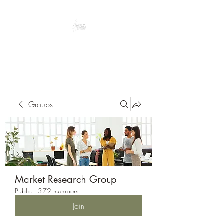
Peacefully enjoy the outdoors
Groups
Market Research Group
Public
·
372 members
Join