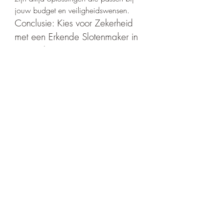
jouw budget en veiligheidswensen.
Conclusie: Kies voor Zekerheid 
met een Erkende Slotenmaker in 
Meppel
Veilig wonen in Meppel begint bij de 
juiste beveiliging. Door samen te 
werken met een erkende slotenmaker 
investeer je niet alleen in de 
bescherming van je woning, maar ook 
in je gemoedsrust. Met professioneel 
advies, hoogwaardige materialen en 
betrouwbare service zorg je ervoor dat 
jouw huis een veilige plek blijft – dag 
en nacht.
Wacht niet tot het te laat is. Laat je 
vandaag nog adviseren en ontdek hoe 
je met een paar slimme aanpassingen 
jouw woning aanzienlijk veiliger kunt 