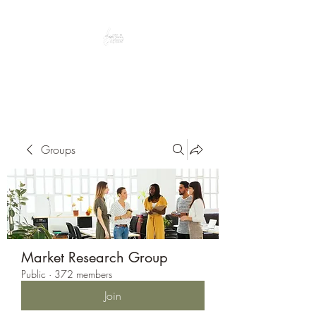
Peacefully enjoy the outdoors
Groups
Market Research Group
Public
·
372 members
Join