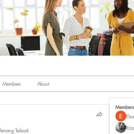
Members
About
Members
Els
Riz
Menang Terbaik