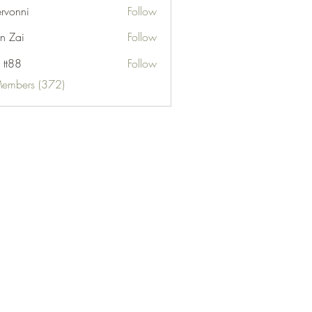
ervonni
Follow
ni
n Zai
Follow
 tt88
Follow
Members (372)