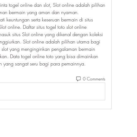
a togel online dan slot, Slot online adalah pilihan 
aman bermain yang aman dan nyaman. 
Bergabunglah sekarang dan nikmati keuntungan serta keseruan bermain di situs 
lot online. Daftar situs togel toto slot online 
asuk situs Slot online yang dikenal dengan koleksi 
ggiurkan. Slot online adalah pilihan utama bagi 
 slot yang menginginkan pengalaman bermain 
n. Data togel online toto yang bisa dimainkan 
n yang sangat seru bagi para pemainnya.
0 Comments