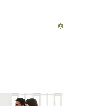
Log In