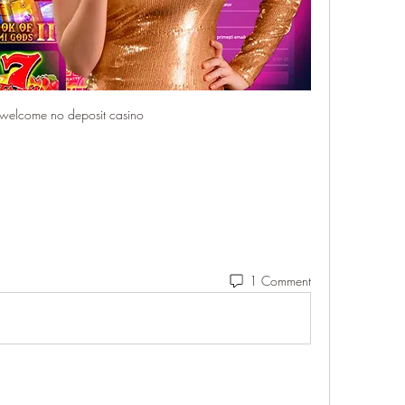
welcome no deposit casino
1 Comment