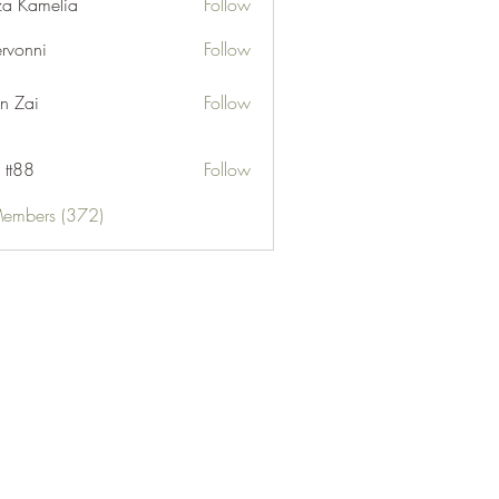
za Kamelia
Follow
ervonni
Follow
ni
n Zai
Follow
 tt88
Follow
Members (372)