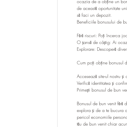
ocazia de a obține un bonu
de această oportunitate unic
să faci un depozit.
Beneficiile bonusului de bu
Fără riscuri: Poți încerca jo
O șansă de câștig: Ai ocazi
Explorare: Descoperă divers
Cum poți obține bonusul d
Accesează site-ul nostru și
Verifică identitatea și confi
Primești bonusul de bun veni
Bonusul de bun venit fără d
explora și de a te bucura d
pericol economiile personal
tău de bun venit chiar acu