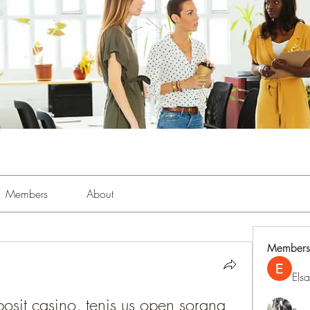
Members
About
Members
Els
it casino, tenis us open sorana 