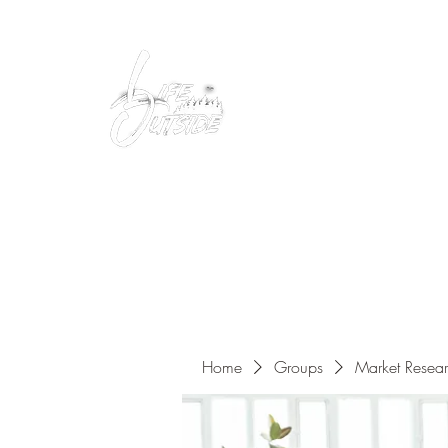
Peacefully enjoy the outdoors
Home
Groups
Market Resea