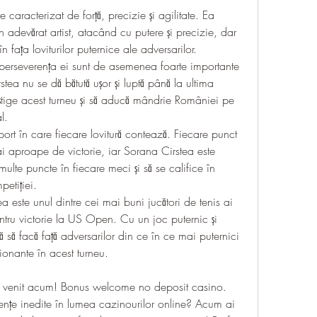
 caracterizat de forță, precizie și agilitate. Ea 
devărat artist, atacând cu putere și precizie, dar 
n fața loviturilor puternice ale adversarilor.
 perseverența ei sunt de asemenea foarte importante 
tea nu se dă bătută ușor și luptă până la ultima 
știge acest turneu și să aducă mândrie României pe 
l.
sport în care fiecare lovitură contează. Fiecare punct 
i aproape de victorie, iar Sorana Cirstea este 
multe puncte în fiecare meci și să se califice în 
etiției.
a este unul dintre cei mai buni jucători de tenis ai 
tru victorie la US Open. Cu un joc puternic și 
ă să facă față adversarilor din ce în ce mai puternici 
sionante în acest turneu.
n venit acum! Bonus welcome no deposit casino.
iențe inedite în lumea cazinourilor online? Acum ai 