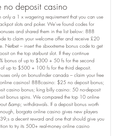
 no deposit casino
ackpot slots and poker. We’ve found codes for 
onuses and shared them in the list below: 888 
e to claim your welcome offer and receive £20 
e. Netbet – insert the sbxxxtreme bonus code to get 
sit on the top starburst slot. If they continue 
5% bonus of up to $300 + 50 fs for the second 
f up to $500 + 100 fs for the third deposit. 
nuses only on bonusfinder canada – claim your free 
 online casinos! 888casino: $25 no deposit bonus; 
it casino bonus; king billy casino: 50 no-deposit 
sit bonus spins. We compared the top 10 online 
yout &amp; withdrawals. If a deposit bonus worth 
ough, borgata online casino gives new players 
9;s a decent reward and one that should give you 
on to try its 500+ real-money online casino 