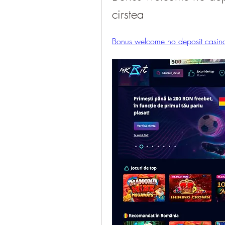
cirstea
Bonus welcome no deposit casin