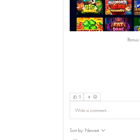
Bonus 
0
Write a comment...
Sort by:
Newest