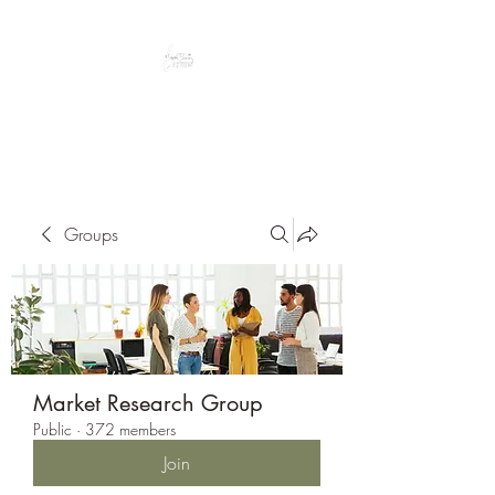
Peacefully enjoy the outdoors
Groups
Market Research Group
Public
·
372 members
Join