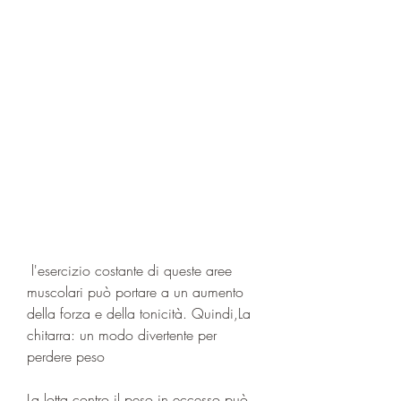
 l'esercizio costante di queste aree 
muscolari può portare a un aumento 
della forza e della tonicità. Quindi,La 
chitarra: un modo divertente per 
perdere peso
La lotta contro il peso in eccesso può 