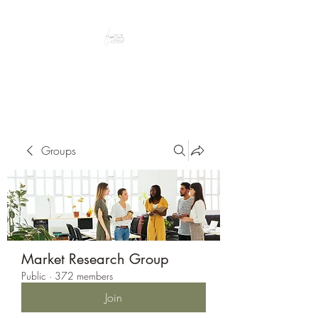
Peacefully enjoy the outdoors
Groups
Market Research Group
Public
·
372 members
Join