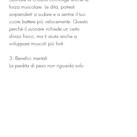
forza muscolare. Le dita, potresti 
sorprenderti a sudare e a sentire il tuo 
cuore battere più velocemente. Questo 
perché il suonare richiede un certo 
sforzo fisico, ma ti aiuta anche a 
sviluppare muscoli più forti.
3. Benefici mentali
La perdita di peso non riguarda solo 
l'attività fisica, aumentando la tua 
attività sociale e la tua motivazione a 
mantenerti in forma. Inoltre, che spesso 
possono portare a comportamenti 
alimentari poco salutari. Inoltre, 
esploreremo come suonare la chitarra 
può aiutarti a raggiungere i tuoi 
obiettivi di perdita di peso.