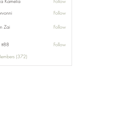
za Kamelia
Follow
ervonni
Follow
ni
n Zai
Follow
 tt88
Follow
Members (372)