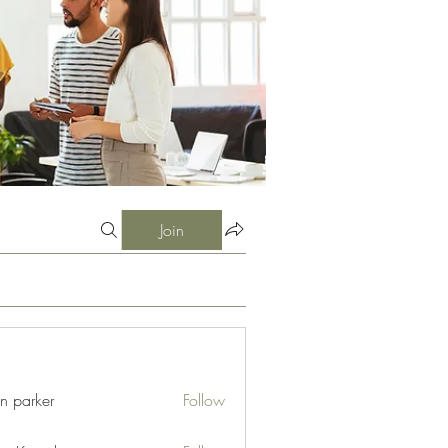
Join
an parker
Follow