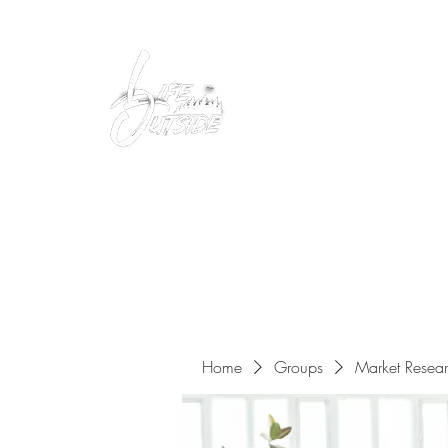
Peacefully enjoy the outdoors
Home
Groups
Market Resea