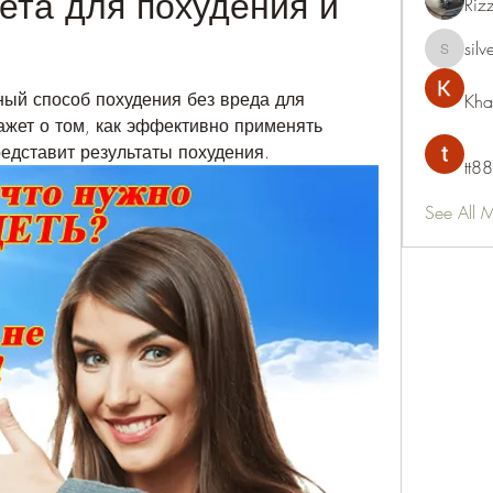
ета для похудения и 
Riz
silv
silvervon
ный способ похудения без вреда для 
Kha
ажет о том, как эффективно применять 
редставит результаты похудения.
tt88
See All 