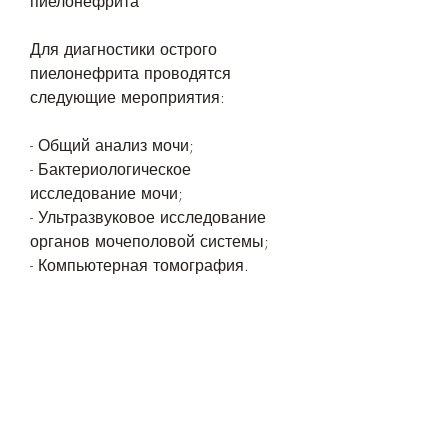
пиелонефрита
Для диагностики острого 
пиелонефрита проводятся 
следующие мероприятия:
- Общий анализ мочи;
- Бактериологическое 
исследование мочи;
- Ультразвуковое исследование 
органов мочеполовой системы;
- Компьютерная томография.
Хирургическое лечение острого 
пиелонефрита
Хирургическое лечение острого 
пиелонефрита проводят в случае, 
когда консервативная терапия не 