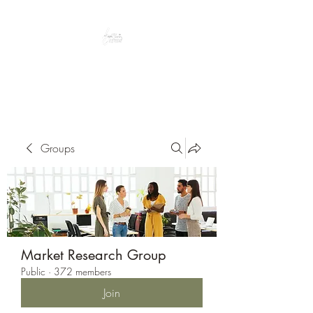
Peacefully enjoy the outdoors
Groups
Market Research Group
Public
·
372 members
Join