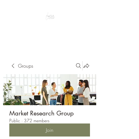
Peacefully enjoy the outdoors
Groups
Market Research Group
Public
·
372 members
Join