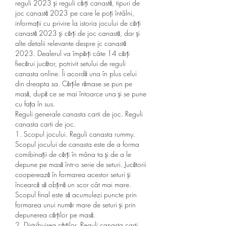
reguli 2023 și reguli cărți canastă, tipuri de 
joc canastă 2023 pe care le poți întâlni, 
informații cu privire la istoria jocului de cărți 
canastă 2023 și cărți de joc canastă, dar și 
alte detalii relevante despre jc canastă 
2023. Dealerul va împărți câte 14 cărți 
fiecărui jucător, potrivit setului de reguli 
canasta online. Îi acordă una în plus celui 
din dreapta sa. Cărțile rămase se pun pe 
masă, după ce se mai întoarce una și se pune 
cu fața în sus. 
Reguli generale canasta carti de joc. Reguli 
canasta carti de joc.
1. Scopul jocului. Reguli canasta rummy.
Scopul jocului de canasta este de a forma 
comibinații de cărți în mâna ta și de a le 
depune pe masă într-o serie de seturi. Jucătorii 
cooperează în formarea acestor seturi și 
încearcă să obțină un scor cât mai mare. 
Scopul final este să acumulezi puncte prin 
formarea unui număr mare de seturi și prin 
depunerea cărților pe masă.
2. Distribuirea cărților. Reguli canasta carti 