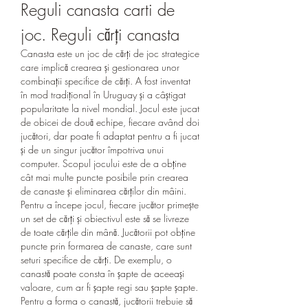
Reguli canasta carti de 
joc. Reguli cărți canasta
Canasta este un joc de cărți de joc strategice 
care implică crearea și gestionarea unor 
combinații specifice de cărți. A fost inventat 
în mod tradițional în Uruguay și a câștigat 
popularitate la nivel mondial. Jocul este jucat 
de obicei de două echipe, fiecare având doi 
jucători, dar poate fi adaptat pentru a fi jucat 
și de un singur jucător împotriva unui 
computer. Scopul jocului este de a obține 
cât mai multe puncte posibile prin crearea 
de canaste și eliminarea cărților din mâini.
Pentru a începe jocul, fiecare jucător primește 
un set de cărți și obiectivul este să se livreze 
de toate cărțile din mână. Jucătorii pot obține 
puncte prin formarea de canaste, care sunt 
seturi specifice de cărți. De exemplu, o 
canastă poate consta în șapte de aceeași 
valoare, cum ar fi șapte regi sau șapte șapte. 
Pentru a forma o canastă, jucătorii trebuie să 