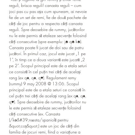
reguli, brisca reguli! canasta reguli – cum 
joci pas cu pas așa cum spuneam, ai nevoie 
fie de un set de remi, fie de două pachete de 
cărți de joc pentru a respecta cărți canasta 
reguli. Spre deosebire de rummy, jucătorilor 
nu le este permis să etaleze secvențe folosind 
cărți consecutive (spre exemplu: j♣ q♣ k♣). 
Canasta poate fi jucat de doi sau de patru 
jucători. În primul caz, jocul este jucat „1 pe 
1”, în timp ce a doua variantă este jucată „2 
pe 2”. Scopul principal este de a etala seturi 
ce consistă în cel puțin trei cărți de același 
rang (ex q♠, q♠, q♥). Regulament remy 
(rummy) 9 may 2008 @ 13:06. Scopul 
principal este de a etala seturi ce consistă în 
cel puțin trei cărți de același rang (ex q♠, q♠, 
q♥). Spre deosebire de rummy, jucătorilor nu 
le este permis să etaleze secvențe folosind 
cărți consecutive (ex. Canasta 
(/kə&#39;næsta/spaniolă pentru 
&quot;coș&quot;) este un joc de cărți din 
familia de jocuri remi, fiind o variațiune a 