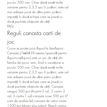
jocului 500 rum. Chiar dacă există multe 
variante pentru 2,3,5 sau 6 jucători, este cel 
mai adesea jucat de către patru jucători 
imparțiți în două echipe care se joacă cu 
două pachete obișnuite de cărți. 
FAQ.
Reguli canasta carti de 
joc
Cruce se poate juca &quot;la iber&quot;. 
Canasta (/kə&#39;næsta/spaniolă pentru 
&quot;coș&quot;) este un joc de cărți din 
familia de jocuri remi, fiind o variațiune a 
jocului 500 rum. Chiar dacă există multe 
variante pentru 2,3,5 sau 6 jucători, este cel 
mai adesea jucat de către patru jucători 
imparțiți în două echipe care se joacă cu 
două pachete obișnuite de cărți. Canasta 
neagra 300 pct (4carti+3 val, 5 carti+ 2 
val, 6 carti+1 val) canasta rosie 500 pct (7 
carti de acelasi fel) canasta de valori mixta 
1500 pct (doiari plus jokeri). Reguli rummy 