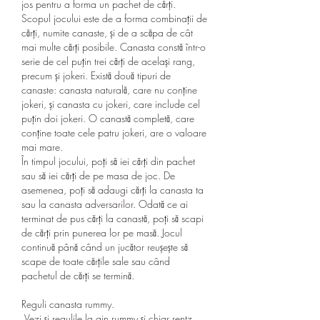
jos pentru a forma un pachet de cărți.
Scopul jocului este de a forma combinații de 
cărți, numite canaste, și de a scăpa de cât 
mai multe cărți posibile. Canasta constă într-o 
serie de cel puțin trei cărți de același rang, 
precum și jokeri. Există două tipuri de 
canaste: canasta naturală, care nu conține 
jokeri, și canasta cu jokeri, care include cel 
puțin doi jokeri. O canastă completă, care 
conține toate cele patru jokeri, are o valoare 
mai mare.
În timpul jocului, poți să iei cărți din pachet 
sau să iei cărți de pe masa de joc. De 
asemenea, poți să adaugi cărți la canasta ta 
sau la canasta adversarilor. Odată ce ai 
terminat de pus cărți la canastă, poți să scapi 
de cărți prin punerea lor pe masă. Jocul 
continuă până când un jucător reușește să 
scape de toate cărțile sale sau când 
pachetul de cărți se termină.
Reguli canasta rummy.
 Vezi și regulile la gin rummy și chiar rentz 