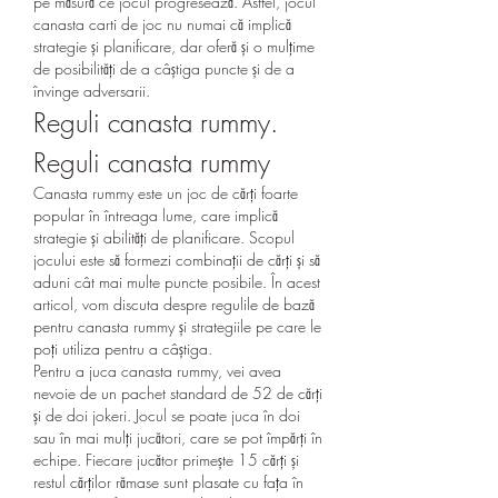
pe măsură ce jocul progresează. Astfel, jocul 
canasta carti de joc nu numai că implică 
strategie și planificare, dar oferă și o mulțime 
de posibilități de a câștiga puncte și de a 
învinge adversarii.
Reguli canasta rummy. 
Reguli canasta rummy
Canasta rummy este un joc de cărți foarte 
popular în întreaga lume, care implică 
strategie și abilități de planificare. Scopul 
jocului este să formezi combinații de cărți și să 
aduni cât mai multe puncte posibile. În acest 
articol, vom discuta despre regulile de bază 
pentru canasta rummy și strategiile pe care le 
poți utiliza pentru a câștiga.
Pentru a juca canasta rummy, vei avea 
nevoie de un pachet standard de 52 de cărți 
și de doi jokeri. Jocul se poate juca în doi 
sau în mai mulți jucători, care se pot împărți în 
echipe. Fiecare jucător primește 15 cărți și 
restul cărților rămase sunt plasate cu fața în 