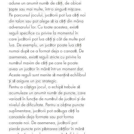
adune un anumit număr de cărți, de obicei 
șapte sau mai multe, într-o singură mișcare.
Pe parcursul jocului, jucătorii pot lua cărți noi 
din talon sau pot alege să ia cărți din mâna 
adversarului lor. Cu toate acestea, există 
reguli specifice cu privire la momentul în 
care jucătorii pot lua cărți și cât de multe pot 
lua. De exemplu, un jucător poate lua cărți 
numai după ce a format deja o canastă. De 
asemenea, există reguli stricte cu privire la 
numărul maxim de cărți pe care le poate 
avea un jucător în mână într-un moment dat. 
Aceste reguli sunt menite să mențină echilibrul 
și să asigure un joc strategic.
Pentru a câștiga jocul, o echipă trebuie să 
acumuleze un anumit număr de puncte, care 
variază în funcție de numărul de jucători și de 
nivelul de dificultate. Pentru a obține puncte 
suplimentare, jucătorii pot adăuga cărți la 
canastele deja formate sau pot forma 
canaste noi. De asemenea, jucătorii pot 
pierde puncte prin păstrarea cărților în mână 