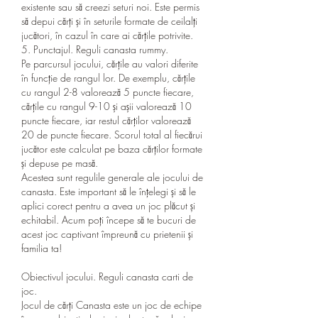
existente sau să creezi seturi noi. Este permis 
să depui cărți și în seturile formate de ceilalți 
jucători, în cazul în care ai cărțile potrivite.
5. Punctajul. Reguli canasta rummy.
Pe parcursul jocului, cărțile au valori diferite 
în funcție de rangul lor. De exemplu, cărțile 
cu rangul 2-8 valorează 5 puncte fiecare, 
cărțile cu rangul 9-10 și așii valorează 10 
puncte fiecare, iar restul cărților valorează 
20 de puncte fiecare. Scorul total al fiecărui 
jucător este calculat pe baza cărților formate 
și depuse pe masă.
Acestea sunt regulile generale ale jocului de 
canasta. Este important să le înțelegi și să le 
aplici corect pentru a avea un joc plăcut și 
echitabil. Acum poți începe să te bucuri de 
acest joc captivant împreună cu prietenii și 
familia ta!
Obiectivul jocului. Reguli canasta carti de 
joc.
Jocul de cărți Canasta este un joc de echipe 