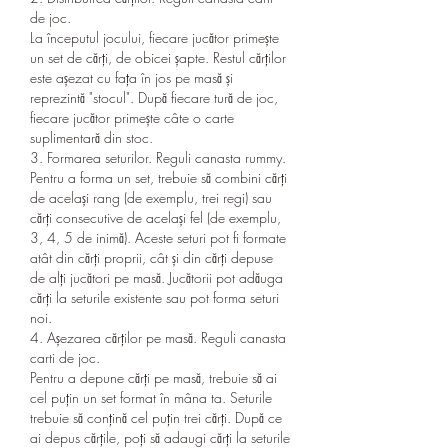
de joc.
La începutul jocului, fiecare jucător primește 
un set de cărți, de obicei șapte. Restul cărților 
este așezat cu fața în jos pe masă și 
reprezintă "stocul". După fiecare tură de joc, 
fiecare jucător primește câte o carte 
suplimentară din stoc.
3. Formarea seturilor. Reguli canasta rummy.
Pentru a forma un set, trebuie să combini cărți 
de același rang (de exemplu, trei regi) sau 
cărți consecutive de același fel (de exemplu, 
3, 4, 5 de inimă). Aceste seturi pot fi formate 
atât din cărți proprii, cât și din cărți depuse 
de alți jucători pe masă. Jucătorii pot adăuga 
cărți la seturile existente sau pot forma seturi 
noi.
4. Așezarea cărților pe masă. Reguli canasta 
carti de joc.
Pentru a depune cărți pe masă, trebuie să ai 
cel puțin un set format în mâna ta. Seturile 
trebuie să conțină cel puțin trei cărți. După ce 
ai depus cărțile, poți să adaugi cărți la seturile 