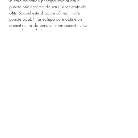
în care obiectivul principal este să aduni 
puncte prin crearea de seturi și secvențe de 
cărți. Scopul este să aduni cât mai multe 
puncte posibil, iar echipa care obține un 
anumit număr de puncte într-un anumit număr 
de runde este declarată câștigătoare.
Pentru a aduna puncte, echipa ta trebuie să 
formeze seturi și secvențe de cărți. Un set este 
o grupare de cel puțin trei cărți de același 
rang, în timp ce o secvență este o grupare 
de cel puțin trei cărți consecutive din aceeași 
culoare. Echipa ta poate utiliza cărți proprii 
sau cele de pe masă pentru a forma aceste 
seturi și secvențe.
Pe lângă principalul obiectiv de a aduna 
puncte prin crearea de seturi și secvențe, 
jucătorii trebuie să acorde atenție și la regulile 
speciale ale jocului Canasta. Aceste reguli 
includ posibilitatea de a "lia" cărți, ceea ce 
înseamnă că poți combina într-o singură 
mișcare mai multe cărți de pe masă pentru a 
forma seturi sau secvențe. De asemenea, 
există anumite reguli privind amestecarea și 