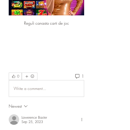
Reguli canasta carti de joc
1
0
Write a comment...
Newest
Lawerence Baster
Sep 25, 2023