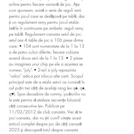
online pentru fiecare variantă de joc. Așa 
cum spuneam, există o serie de reguli remi 
pentru jocul care se desfășoară pe tablă, dar 
și un regulament remy pentru jocul etalat. 
Iată-le în continuare pe ambele: reguli remy 
pe tablă. Regulament canasta setul de joc: 
setul are 4 table de joc si 106 piese dintre 
care: • 104 sunt numerotate de la 1 la 13 
si de patru culori diferite, fiecare culoare 
avand doua serii de la 1 la 13. • 2 piese 
au imaginea unui chip pe ele si acestea se 
numesc “joly”. • 2-arii si joly reprezinta 
“valori” adica pot inlocui alte carti. Scopul 
principal este de a etala seturi ce consistă în 
cel puțin trei cărți de același rang (ex q♠, q♠, 
q♥). Spre deosebire de rummy, jucătorilor nu 
le este permis să etaleze secvențe folosind 
cărți consecutive (ex. Publicat pe 
11/02/2012 de club canasta. Vrei să te 
joci canasta, dar nu știi cum? citește acest 
articol complet despre joc de cărți canastă 
2023 și descoperă totul despre canasta 