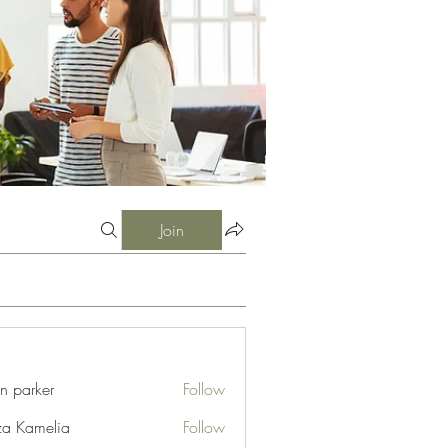
Join
an parker
Follow
za Kamelia
Follow