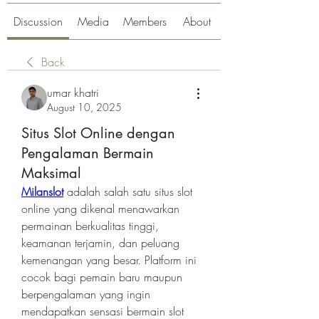
Discussion
Media
Members
About
Back
umar khatri
August 10, 2025
Situs Slot Online dengan
Pengalaman Bermain
Maksimal
Milanslot
 adalah salah satu situs slot 
online yang dikenal menawarkan 
permainan berkualitas tinggi, 
keamanan terjamin, dan peluang 
kemenangan yang besar. Platform ini 
cocok bagi pemain baru maupun 
berpengalaman yang ingin 
mendapatkan sensasi bermain slot 