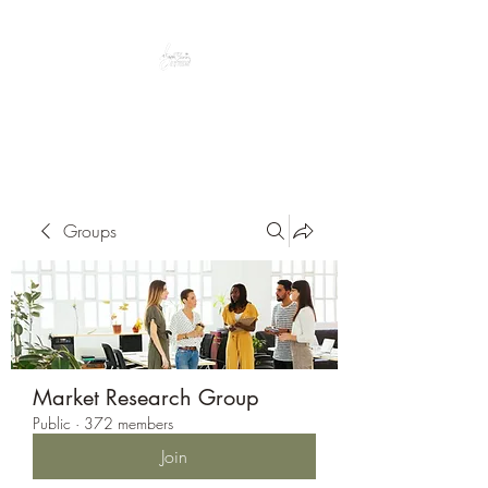
Peacefully enjoy the outdoors
Groups
Market Research Group
Public
·
372 members
Join