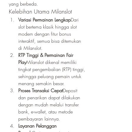
yang berbeda.
Kelebihan Utama Milanslot
Variasi Permainan Lengkap
Dari 
slot bertema klasik hingga slot 
modern dengan fitur bonus 
interaktif, semua bisa ditemukan 
di Milanslot.
RTP Tinggi & Permainan Fair 
Play
Milanslot dikenal memiliki 
tingkat pengembalian (RTP) tinggi, 
sehingga peluang pemain untuk 
menang semakin besar.
Proses Transaksi Cepat
Deposit 
dan penarikan dapat dilakukan 
dengan mudah melalui transfer 
bank, e-wallet, atau metode 
pembayaran lainnya.
Layanan Pelanggan 