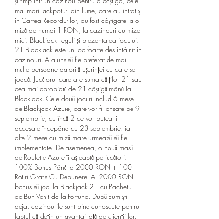
și timp într-un cazinou pentru a câștiga, cele 
mai mari jackpoturi din lume, care au intrat și 
în Cartea Recordurilor, au fost câștigate la o 
miză de numai 1 RON, la cazinouri cu mize 
mici. Blackjack reguli și prezentarea jocului. 
21 Blackjack este un joc foarte des întâlnit în 
cazinouri. A ajuns să fie preferat de mai 
multe persoane datorită ușurinței cu care se 
joacă. Jucătorul care are suma cărților 21 sau 
cea mai apropiată de 21 câștigă mână la 
Blackjack. Cele două jocuri includ 6 mese 
de Blackjack Azure, care vor fi lansate pe 9 
septembrie, cu încă 2 ce vor putea fi 
accesate începând cu 23 septembrie, iar 
alte 2 mese cu miză mare urmează să fie 
implementate. De asemenea, o nouă masă 
de Roulette Azure îi așteaptă pe jucători. 
100% Bonus Până la 2000 RON + 100 
Rotiri Gratis Cu Depunere. Ai 2000 RON 
bonus să joci la Blackjack 21 cu Pachetul 
de Bun Venit de la Fortuna. După cum știi 
deja, cazinourile sunt bine cunoscute pentru 
faptul că dețin un avantaj față de clienții lor. 