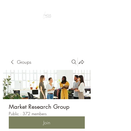
Peacefully enjoy the outdoors
Groups
Market Research Group
Public
·
372 members
Join