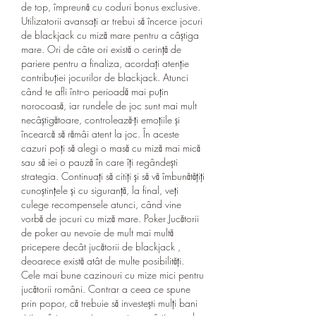
de top, împreună cu coduri bonus exclusive. 
Utilizatorii avansați ar trebui să încerce jocuri 
de blackjack cu miză mare pentru a câștiga 
mare. Ori de câte ori există o cerință de 
pariere pentru a finaliza, acordați atenție 
contribuției jocurilor de blackjack. Atunci 
când te afli într-o perioadă mai puțin 
norocoasă, iar rundele de joc sunt mai mult 
necâștigătoare, controlează-ți emoțiile și 
încearcă să rămâi atent la joc. În aceste 
cazuri poți să alegi o masă cu miză mai mică 
sau să iei o pauză în care îți regândești 
strategia. Continuați să citiți și să vă îmbunătățiți 
cunoștințele și cu siguranță, la final, veți 
culege recompensele atunci, când vine 
vorbă de jocuri cu miză mare. Poker Jucătorii 
de poker au nevoie de mult mai multă 
pricepere decât jucătorii de blackjack , 
deoarece există atât de multe posibilități. 
Cele mai bune cazinouri cu mize mici pentru 
jucătorii români. Contrar a ceea ce spune 
prin popor, că trebuie să investești mulți bani 