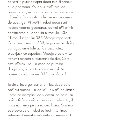
ce te-ai fi putut a?tepta daca te-ai fi nascut 
cu o geamana. Voi doi sunte?i atat de 
asemanatori, incat ar putea sa va sperie cu 
u?urin?a. Daca a?i intalnit recent pe cineva 
de acest gen ?i v-a?i intrebat daca sunt 
flacara voastra geamana, tocmai a?i primit 
confirmarea cu apari?ia numarului 333. 
Numarul ingerului 333 Mesaje importante. 
Cand vezi numarul 333, te poi relaxa ?i ?tii 
ca rugaciunile tale au fost ascultate., 
blackjack cu superbet. Mesajele care vi se 
transmit reflecta circumstan?ele dvs. Care 
este in?elesul sau in ceea ce prive?te 
dragostea, sanatatea sau cariera? Ai 
observat des numarul 333 in via?a ta?
Te sim?i inca gol pana la miez dupa ce ai 
ob?inut succesul in via?a? Te sim?i epuizat ?
i profund neimplinit de succesul pe care l-ai 
ob?inut? Daca e?ti o persoana nefericita, ?
tii ca nu mergi pe calea cea buna. Sau mai 
este ceva ce ar trebui sa faci in schimb. 
Folosete-?i darurile spirituale ?i urmeaza-?i 