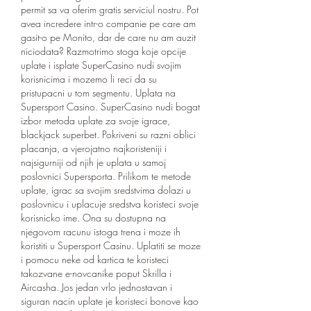
permit sa va oferim gratis serviciul nostru. Pot 
avea incredere intr-o companie pe care am 
gasit-o pe Monito, dar de care nu am auzit 
niciodata? Razmotrimo stoga koje opcije 
uplate i isplate SuperCasino nudi svojim 
korisnicima i mozemo li reci da su 
pristupacni u tom segmentu. Uplata na 
Supersport Casino. SuperCasino nudi bogat 
izbor metoda uplate za svoje igrace, 
blackjack superbet. Pokriveni su razni oblici 
placanja, a vjerojatno najkoristeniji i 
najsigurniji od njih je uplata u samoj 
poslovnici Supersporta. Prilikom te metode 
uplate, igrac sa svojim sredstvima dolazi u 
poslovnicu i uplacuje sredstva koristeci svoje 
korisnicko ime. Ona su dostupna na 
njegovom racunu istoga trena i moze ih 
koristiti u Supersport Casinu. Uplatiti se moze 
i pomocu neke od kartica te koristeci 
takozvane e-novcanike poput Skrilla i 
Aircasha. Jos jedan vrlo jednostavan i 
siguran nacin uplate je koristeci bonove kao 