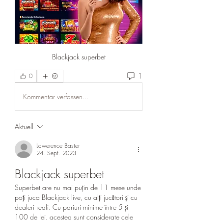
Blackjack superbet
1
0
Kommentar verfassen...
Aktuell
Lawerence Baster
24. Sept. 2023
Blackjack superbet
Superbet are nu mai puțin de 11 mese unde 
poți juca Blackjack live, cu alți jucători și cu 
dealeri reali. Cu pariuri minime între 5 și 
100 de lei, acestea sunt considerate cele 