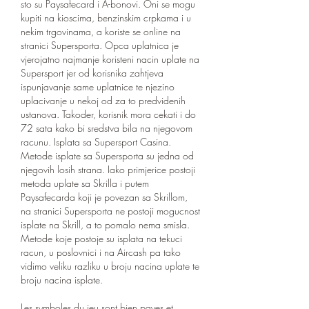
sto su Paysafecard i A-bonovi. Oni se mogu 
kupiti na kioscima, benzinskim crpkama i u 
nekim trgovinama, a koriste se online na 
stranici Supersporta. Opca uplatnica je 
vjerojatno najmanje koristeni nacin uplate na 
Supersport jer od korisnika zahtjeva 
ispunjavanje same uplatnice te njezino 
uplacivanje u nekoj od za to predvidenih 
ustanova. Takoder, korisnik mora cekati i do 
72 sata kako bi sredstva bila na njegovom 
racunu. Isplata sa Supersport Casina. 
Metode isplate sa Supersporta su jedna od 
njegovih losih strana. Iako primjerice postoji 
metoda uplate sa Skrilla i putem 
Paysafecarda koji je povezan sa Skrillom, 
na stranici Supersporta ne postoji mogucnost 
isplate na Skrill, a to pomalo nema smisla. 
Metode koje postoje su isplata na tekuci 
racun, u poslovnici i na Aircash pa tako 
vidimo veliku razliku u broju nacina uplate te 
broju nacina isplate.
Les symboles du jeu sont bien payes et 