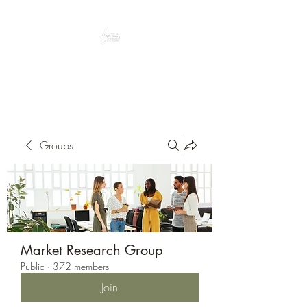
Peacefully enjoy the outdoors
Groups
Market Research Group
Public
·
372 members
Join