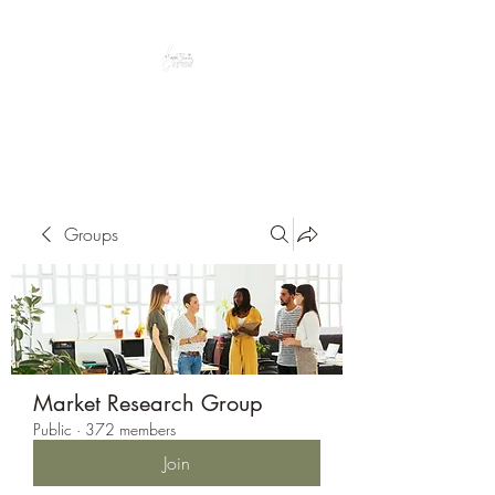
Peacefully enjoy the outdoors
Groups
Market Research Group
Public
·
372 members
Join