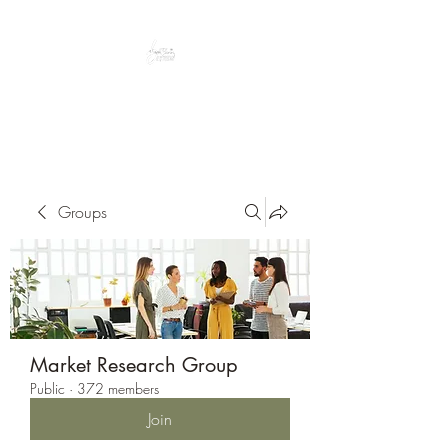
Peacefully enjoy the outdoors
Groups
Market Research Group
Public
·
372 members
Join