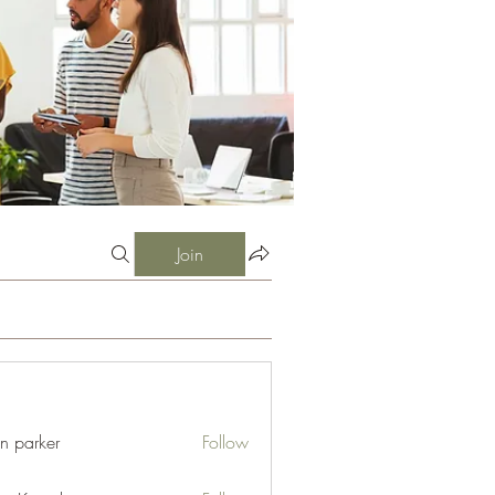
Join
an parker
Follow