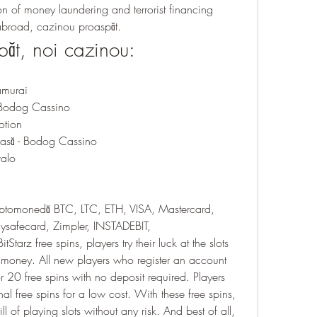
n of money laundering and terrorist financing 
abroad, cazinou proaspăt.
ăt, noi cazinou:
amurai
- Bodog Cassino
otion
oasă - Bodog Cassino
valo
iptomonedă BTC, LTC, ETH, VISA, Mastercard, 
Paysafecard, Zimpler, INSTADEBIT, 
rz free spins, players try their luck at the slots 
r money. All new players who register an account 
or 20 free spins with no deposit required. Players 
l free spins for a low cost. With these free spins, 
ll of playing slots without any risk. And best of all, 