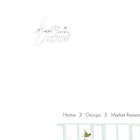
Peacefully enjoy the outdoors
Home
Groups
Market Resea