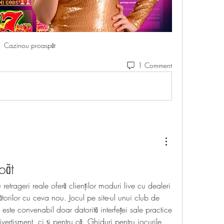
Cazinou proaspăt
1 Comment
păt
retrageri reale oferă clienților moduri live cu dealeri 
torilor cu ceva nou. Jocul pe site-ul unui club de 
este convenabil doar datorită interfeței sale practice 
ertisment, ci și pentru că. Ghiduri pentru jocurile 