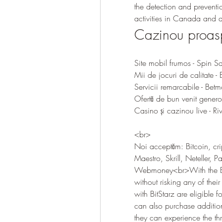
the detection and preventio
activities in Canada and 
Cazinou proasp
Site mobil frumos - Spin S
Mii de jocuri de calitate 
Servicii remarcabile - Betm
Ofertă de bun venit gener
Casino și cazinou live - Ri
<br>
Noi acceptăm: Bitcoin, cr
Maestro, Skrill, Neteller, 
Webmoney<br>With the BitSta
without risking any of thei
with BitStarz are eligible f
can also purchase additiona
they can experience the thri