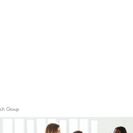
rch Group