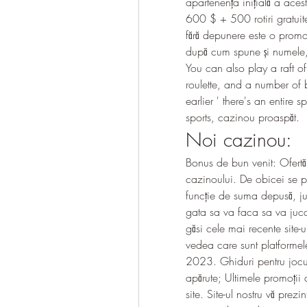
apartenența inițială a acest
600 $ + 500 rotiri gratuite
fără depunere este o promoți
după cum spune și numele, n
You can also play a raft o
roulette, and a number of 
earlier ' there's an entire 
sports, cazinou proaspăt.
Noi cazinou:
Bonus de bun venit: Ofertă 
cazinoului. De obicei se 
funcție de suma depusă, juc
gata sa va faca sa va juca
găsi cele mai recente site-u
vedea care sunt platformel
2023. Ghiduri pentru jocur
apărute; Ultimele promoţii 
site. Site-ul nostru vă prez