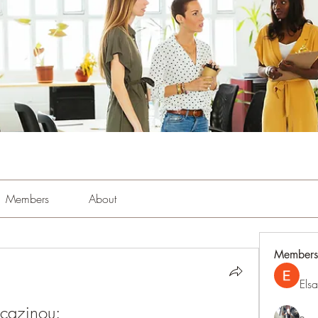
Members
About
Members
Els
 cazinou: