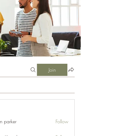
Join
an parker
Follow