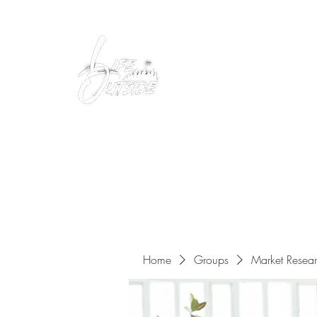
Peacefully enjoy the outdoors
Home
Groups
Market Resea