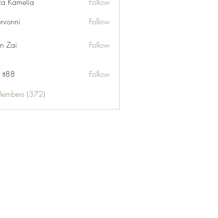
za Kamelia
Follow
ervonni
Follow
ni
n Zai
Follow
 tt88
Follow
Members (372)