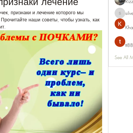
признаки лечение
Riz
чек, признаки и лечение которого мы 
silv
silvervon
Прочитайте наши советы, чтобы узнать, как 
ит.
Kha
tt88
See All 