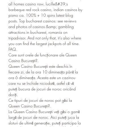
all homes casino nsw, lucille&#39;s 
barbeque red rock casino, indian casinos by 
pismo ca. 100% + 10 spins latest blog 
posts. Top bucharest casinos: see reviews 
and photos of casinos &amp; gambling 
attractions in bucharest, romania on 
tripadvisor. And not only that, it’s also where 
you can find the largest jackpots of all time. 
FAQ.
Care sunt orele de funcționare ale Queen 
Casino București?.
Queen Casino București este deschis în 
fiecare zi, de la ora 10 dimineața până la 
ora 6 dimineața. Acesta este un cazinou 
care nu se închide niciodată, astfel că vă 
puteți bucura de jocuri de noroc oricând 
doriți.
Ce tipuri de jocuri de noroc pot găsi la 
Queen Casino București?.
La Queen Casino București veți găsi o gamă 
largă de jocuri de noroc. Aici puteți juca la 
sloturi de ultimă generație, puteți participa la 