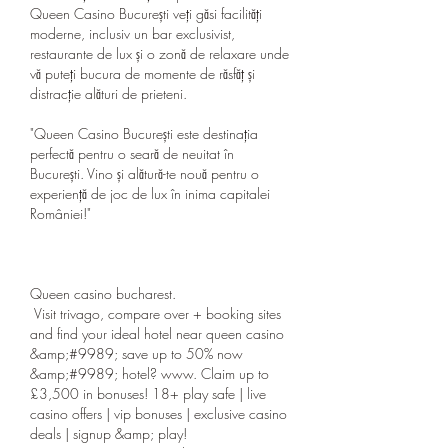
Queen Casino București veți găsi facilități 
moderne, inclusiv un bar exclusivist, 
restaurante de lux și o zonă de relaxare unde 
vă puteți bucura de momente de răsfăț și 
distracție alături de prieteni.
"Queen Casino București este destinația 
perfectă pentru o seară de neuitat în 
București. Vino și alătură-te nouă pentru o 
experiență de joc de lux în inima capitalei 
României!"
Queen casino bucharest.
 Visit trivago, compare over + booking sites 
and find your ideal hotel near queen casino 
&amp;#9989; save up to 50% now 
&amp;#9989; hotel? www. Claim up to 
£3,500 in bonuses! 18+ play safe | live 
casino offers | vip bonuses | exclusive casino 
deals | signup &amp; play! 