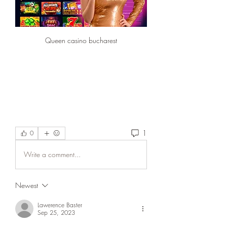
Queen casino bucharest
1
0
Write a comment...
Newest
Lawerence Baster
Sep 25, 2023