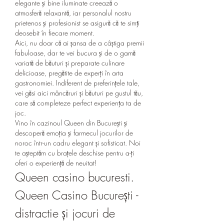
elegante și bine iluminate creează o 
atmosferă relaxantă, iar personalul nostru 
prietenos și profesionist se asigură că te simți 
deosebit în fiecare moment.
Aici, nu doar că ai șansa de a câștiga premii 
fabuloase, dar te vei bucura și de o gamă 
variată de băuturi și preparate culinare 
delicioase, pregătite de experți în arta 
gastronomiei. Indiferent de preferințele tale, 
vei găsi aici mâncăruri și băuturi pe gustul tău, 
care să completeze perfect experiența ta de 
joc.
Vino în cazinoul Queen din București și 
descoperă emoția și farmecul jocurilor de 
noroc într-un cadru elegant și sofisticat. Noi 
te așteptăm cu brațele deschise pentru a-ți 
oferi o experiență de neuitat!
Queen casino bucuresti. 
Queen Casino București - 
distractie și jocuri de 