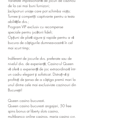
Varietate impresionantă de jocuri de cazinou 
de la cei mai buni furnizori;
Jackpot-uri uriașe care pot schimba viața;
Turnee și competiții captivante pentru a testa 
abilitățile dvs.;
Program VIP exclusiv cu recompense 
speciale pentru jucătorii fideli;
Opțiuni de plată sigure și rapide pentru a vă 
bucura de câștigurile dumneavoastră în cel 
mai scurt timp;
Indiferent de jocurile dvs. preferate sau de 
nivelul dvs. de experiență, Casino-ul Queen 
vă oferă o experiență de joc extraordinară într-
un cadru elegant și sofisticat. Distrați-vă și 
profitați de șansa de a câștiga premii mari la 
unul dintre cele mai exclusiviste cazinouri din 
București!
Queen casino bucuresti.
Queen casino bucuresti angajari, 50 free 
spins bonus at liberty slots casino, 
multibanco online casinos, maria casino cvr, 