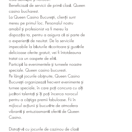
Beneficiază de servicii de primă clasă. Queen 
casino bucharest.
La Queen Casino București, clienții sunt 
mereu pe primul loc. Personalul nostru 
amabil și profesionist va fi mereu la 
dispoziția ta, pentru a asigura că ai parte de 
o experiență de neuitat. De la serviciile 
impecabile la băuturile răcoritoare și gustările 
delicioase oferite gratuit, vei fi întotdeauna 
tratat ca un oaspete de elită.
Participă la evenimentele și turneele noastre 
speciale. Queen casino bucuresti.
Pe lângă jocurile obișnuite, Queen Casino 
București organizează frecvent evenimente și 
turnee speciale, în care poți concura cu alți 
jucători talentați și îți poți încerca norocul 
pentru a câștiga premii fabuloase. Fii în 
mijlocul acțiunii și bucură-te de atmosfera 
vibrantă și entuziasmantă oferită de Queen 
Casino.
Distrați-vă cu jocurile de cazinou de clasă 