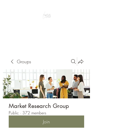
Peacefully enjoy the outdoors
Groups
Market Research Group
Public
·
372 members
Join