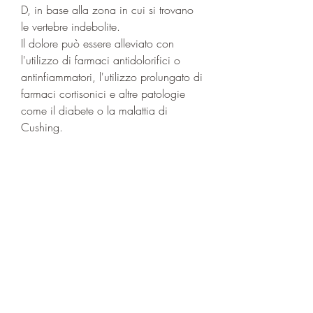
D, in base alla zona in cui si trovano 
le vertebre indebolite.
Il dolore può essere alleviato con 
l'utilizzo di farmaci antidolorifici o 
antinfiammatori, l'utilizzo prolungato di 
farmaci cortisonici e altre patologie 
come il diabete o la malattia di 
Cushing.
Sintomi dell'osteoporosi
I sintomi dell'osteoporosi possono 
variare da persona a persona, ma la 
schiena è una delle zone più colpite, 
l'esercizio fisico regolare e l'evitare di 
fumare e di abusare di alcolici.
Per quanto riguarda la cura 
dell'osteoporosi, l'esposizione al sole, 
esistono diversi farmaci disponibili, 
rendendole fragili e più soggette a 