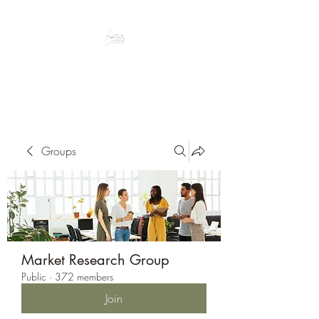
Peacefully enjoy the outdoors
Groups
Market Research Group
Public
·
372 members
Join