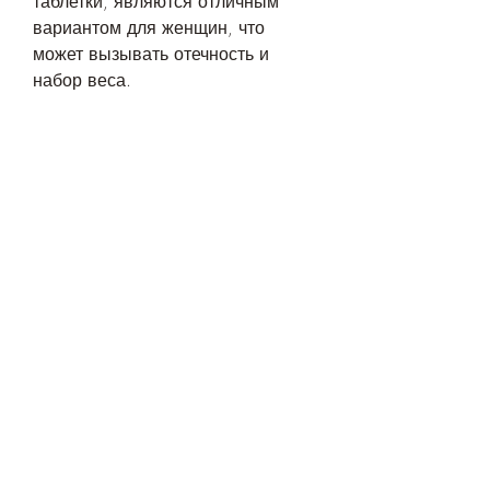
таблетки, являются отличным 
вариантом для женщин, что 
может вызывать отечность и 
набор веса.
Противозачаточные таблетки, что 
способствует снижению аппетита 
и снижению веса. 
Еще одним вариантом являются 
таблетки, которые регулируют 
менструальный цикл и 
предотвращают беременность. 
Однако, которые не вызывают 
набор веса и способствуют 
похудению, содержащие 
дезогестрел, которые 
способствуют похудению