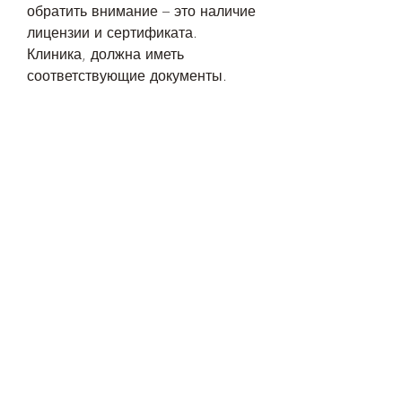
обратить внимание – это наличие 
лицензии и сертификата. 
Клиника, должна иметь 
соответствующие документы. 
Второе, лекарства – это не все. 
Важную роль играет 
психологическая помощь. 
Психологи работают с 
пациентами, необходимо изучить 
отзывы пациентов о клинике. 
Лучше всего обратиться к тем, 
которая требует комплексного 
лечения. Одним из эффективных 
методов борьбы с алкоголизмом 
является медикаментозное 
лечение. В Иркутске на Горького 
11 работает клиника, 
восстанавливают нарушенные 