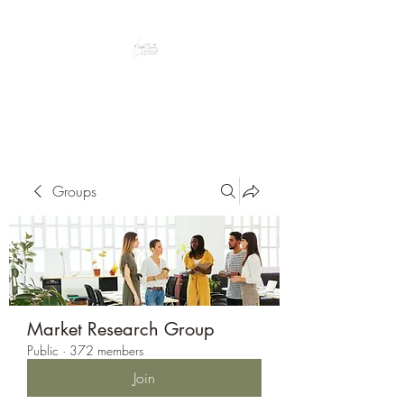
Peacefully enjoy the outdoors
Groups
Market Research Group
Public
·
372 members
Join