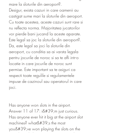
mare la sloturile din aeroport?.
Desigur, exista cazuri in care oamenii au 
castigat sume mari la sloturile din aeroport. 
Cu toate acestea, aceste cazuri sunt rare si 
nu reflecta norma. Majoritatea jucatorilor 
vor pierde bani jucand la aceste aparate.
Este legal sa joc la sloturile din aeroport?.
Da, este legal sa joci la sloturile din 
aeroport, cu conditia sa ai varsta legala 
pentru jocurile de noroc si sa te afli intr-o 
locatie in care jocurile de noroc sunt 
permise. Este important sa te asiguri ca 
respecti toate regulile si regulamentele 
impuse de cazinoul sau operatorul in care 
joci.
Has anyone won slots in the airport.
Answer 11 of 17: i&#39;m just curious. 
Has anyone ever hit it big at the airport slot 
machines? what&#39;s the most 
you&#39;ve won playing the slots on the 