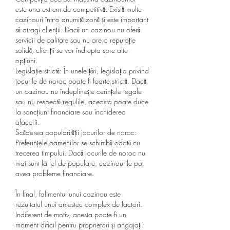
este una extrem de competitivă. Există multe 
cazinouri într-o anumită zonă și este important 
să atragi clienții. Dacă un cazinou nu oferă 
servicii de calitate sau nu are o reputație 
solidă, clienții se vor îndrepta spre alte 
opțiuni.
Legislație strictă: În unele țări, legislația privind 
jocurile de noroc poate fi foarte strictă. Dacă 
un cazinou nu îndeplinește cerințele legale 
sau nu respectă regulile, aceasta poate duce 
la sancțiuni financiare sau închiderea 
afacerii.
Scăderea popularității jocurilor de noroc: 
Preferințele oamenilor se schimbă odată cu 
trecerea timpului. Dacă jocurile de noroc nu 
mai sunt la fel de populare, cazinourile pot 
avea probleme financiare.
În final, falimentul unui cazinou este 
rezultatul unui amestec complex de factori. 
Indiferent de motiv, acesta poate fi un 
moment dificil pentru proprietari și angajați. 