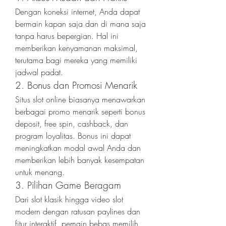
Dengan koneksi internet, Anda dapat 
bermain kapan saja dan di mana saja 
tanpa harus bepergian. Hal ini 
memberikan kenyamanan maksimal, 
terutama bagi mereka yang memiliki 
jadwal padat.
2. Bonus dan Promosi Menarik
Situs slot online biasanya menawarkan 
berbagai promo menarik seperti bonus 
deposit, free spin, cashback, dan 
program loyalitas. Bonus ini dapat 
meningkatkan modal awal Anda dan 
memberikan lebih banyak kesempatan 
untuk menang.
3. Pilihan Game Beragam
Dari slot klasik hingga video slot 
modern dengan ratusan paylines dan 
fitur interaktif, pemain bebas memilih 