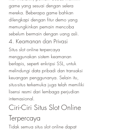
game yang sesuai dengan selera 
mereka. Beberapa game bahkan 
dilengkapi dengan fitur demo yang 
memungkinkan pemain mencoba 
sebelum bermain dengan uang asli.
4. Keamanan dan Privasi
Situs slot online terpercaya 
menggunakan sistem keamanan 
berlapis, seperti enkripsi SSL, untuk 
melindungi data pribadi dan transaksi 
keuangan penggunanya. Selain itu, 
situs-situs terkemuka juga telah memiliki 
lisensi resmi dari lembaga perjudian 
internasional.
Ciri-Ciri Situs Slot Online 
Terpercaya
Tidak semua situs slot online dapat 