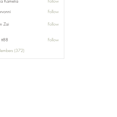
za Kamelia
Follow
ervonni
Follow
ni
n Zai
Follow
 tt88
Follow
Members (372)