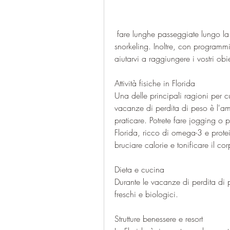
 fare lunghe passeggiate lungo la costa o praticare sport acquatici come il surf o lo 
snorkeling. Inoltre, con programmi 
aiutarvi a raggiungere i vostri obiet
Attività fisiche in Florida
Una delle principali ragioni per c
vacanze di perdita di peso è l'am
praticare. Potrete fare jogging o
Florida, ricco di omega-3 e protein
bruciare calorie e tonificare il co
Dieta e cucina
Durante le vacanze di perdita di p
freschi e biologici.
Strutture benessere e resort