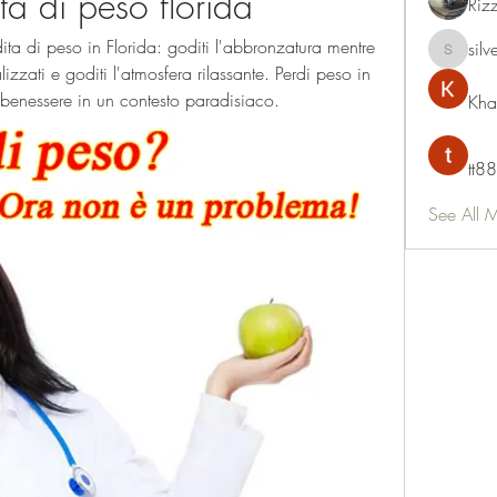
ta di peso florida
Riz
ita di peso in Florida: goditi l'abbronzatura mentre 
silv
silvervon
izzati e goditi l'atmosfera rilassante. Perdi peso in 
 benessere in un contesto paradisiaco.
Kha
tt88
See All 