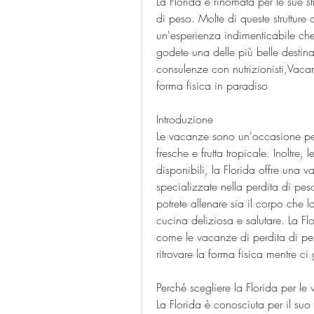
La Florida è rinomata per le sue str
di peso. Molte di queste strutture
un'esperienza indimenticabile che v
godete una delle più belle destina
consulenze con nutrizionisti,Vacan
forma fisica in paradiso
Introduzione
Le vacanze sono un'occasione perf
fresche e frutta tropicale. Inoltre,
disponibili, la Florida offre una v
specializzate nella perdita di pes
potrete allenare sia il corpo che la
cucina deliziosa e salutare. La Fl
come le vacanze di perdita di pes
ritrovare la forma fisica mentre c
Perché scegliere la Florida per le
La Florida è conosciuta per il suo 