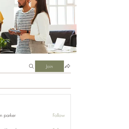
Join
an parker
Follow