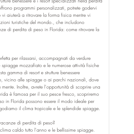
utture benessere e i resort specializzati nella perdita 
 offrono programmi personalizzati, potrete godervi 
i aiuterà a ritrovare la forma fisica mentre vi 
zioni turistiche del mondo., che includono 
ze di perdita di peso in Florida: come ritrovare la 
etta per rilassarsi, accompagnati da verdure 
 le spiagge mozzafiato e le numerose attività fisiche 
asta gamma di resort e strutture benessere 
o, vicino alle spiagge o ai parchi nazionali, dove 
 mente. Inoltre, avrete l'opportunità di scoprire una 
orida è famosa per il suo pesce fresco, scopriremo 
o in Florida possono essere il modo ideale per 
i godiamo il clima tropicale e le splendide spiagge.
 vacanze di perdita di peso?
clima caldo tutto l'anno e le bellissime spiagge. 