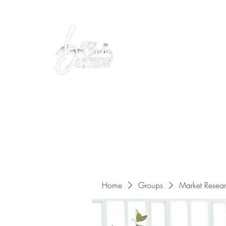
Peacefully enjoy the outdoors
Home
Groups
Market Resea