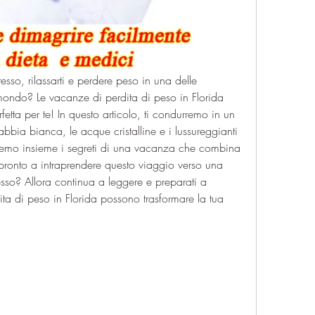
esso, rilassarti e perdere peso in una delle 
 mondo? Le vacanze di perdita di peso in Florida 
etta per te! In questo articolo, ti condurremo in un 
bbia bianca, le acque cristalline e i lussureggianti 
iremo insieme i segreti di una vacanza che combina 
 pronto a intraprendere questo viaggio verso una 
esso? Allora continua a leggere e preparati a 
ta di peso in Florida possono trasformare la tua 