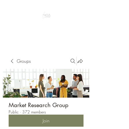
Peacefully enjoy the outdoors
Groups
Market Research Group
Public
·
372 members
Join