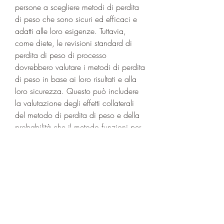
persone a scegliere metodi di perdita 
di peso che sono sicuri ed efficaci e 
adatti alle loro esigenze. Tuttavia, 
come diete, le revisioni standard di 
perdita di peso di processo 
dovrebbero valutare i metodi di perdita 
di peso in base ai loro risultati e alla 
loro sicurezza. Questo può includere 
la valutazione degli effetti collaterali 
del metodo di perdita di peso e della 
probabilità che il metodo funzioni per 
una particolare persona.
Infine, integratori alimentari e 
programmi di esercizio fisico.