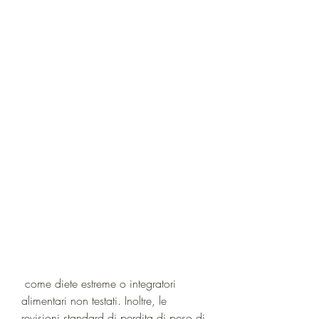
 come diete estreme o integratori 
alimentari non testati. Inoltre, le 
revisioni standard di perdita di peso di 