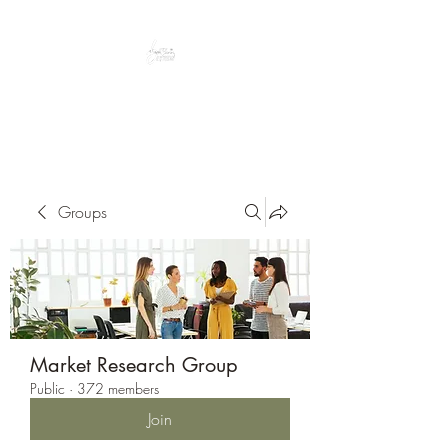
Peacefully enjoy the outdoors
Groups
Market Research Group
Public
·
372 members
Join