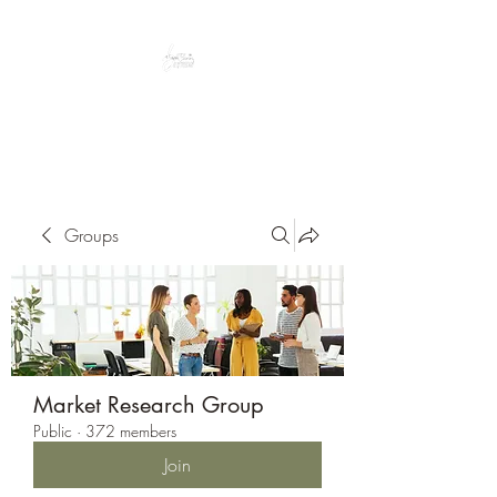
Peacefully enjoy the outdoors
Groups
Market Research Group
Public
·
372 members
Join