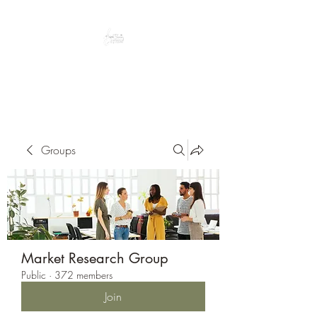
Peacefully enjoy the outdoors
Groups
Market Research Group
Public
·
372 members
Join