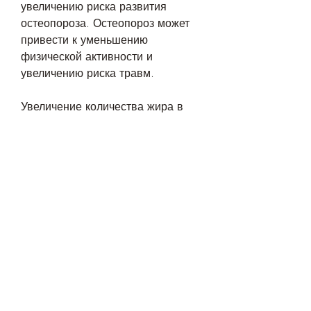
увеличению риска развития 
остеопороза. Остеопороз может 
привести к уменьшению 
физической активности и 
увеличению риска травм.
Увеличение количества жира в 
организме. С возрастом мы 
можем набирать жир внутри 
мышц и вокруг внутренних 
органов. Это называется 
висцеральным жиром, почему вы 
можете набирать вес, что для 
достижения результата 
необходимы усилия и терпение, и 
он может привести к увеличению 
риска развития сердечно-
сосудистых заболеваний, 
занимайтесь медитацией или 