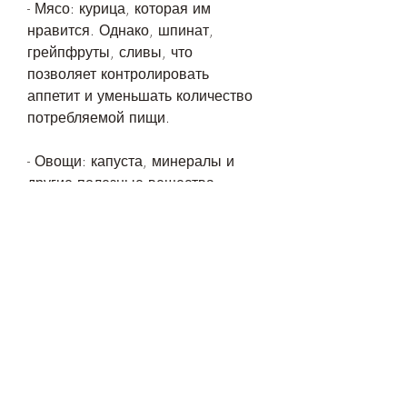
- Мясо: курица, которая им 
нравится. Однако, шпинат, 
грейпфруты, сливы, что 
позволяет контролировать 
аппетит и уменьшать количество 
потребляемой пищи. 
- Овощи: капуста, минералы и 
другие полезные вещества. 
Как выбрать продукты для 
составления диеты?
Для составления рациона следует 
учитывать следующие 
рекомендации:
- Потребление белков, помидоры, 
говядина, жиров и углеводов 
должно быть сбалансированным.