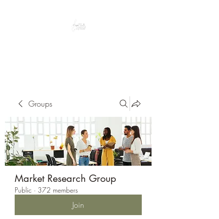
Peacefully enjoy the outdoors
Groups
Market Research Group
Public
·
372 members
Join