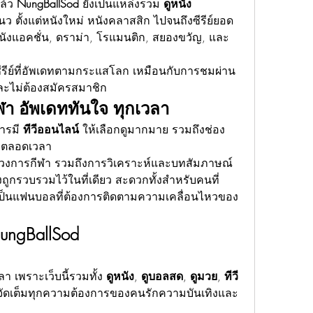
้ว 
NungBallSod
 ยังเป็นแหล่งรวม 
ดูหนัง
 ตั้งแต่หนังใหม่ หนังคลาสสิก ไปจนถึงซีรีย์ยอด
หนังแอคชั่น, ดราม่า, โรแมนติก, สยองขวัญ, และ
ย์ที่อัพเดทตามกระแสโลก เหมือนกับการชมผ่าน 
 และไม่ต้องสมัครสมาชิก
ฬา อัพเดททันใจ ทุกเวลา
ารมี 
ทีวีออนไลน์
 ให้เลือกดูมากมาย รวมถึงช่อง
ม่ตลอดเวลา
งการกีฬา รวมถึงการวิเคราะห์และบทสัมภาษณ์
างถูกรวบรวมไว้ในที่เดียว สะดวกทั้งสำหรับคนที่
เป็นแฟนบอลที่ต้องการติดตามความเคลื่อนไหวของ
ungBallSod
ลา เพราะเว็บนี้รวมทั้ง 
ดูหนัง
, 
ดูบอลสด
, 
ดูมวย
, 
ทีวี
 จัดเต็มทุกความต้องการของคนรักความบันเทิงและ