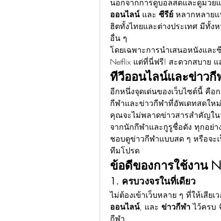
นอกจากการดูบอลสดและดูมวยแล
ออนไลน์
 และ 
ซีรีย์
 หลากหลายแนว
ฮิตทั้งไทยและต่างประเทศ มีทั้ง
อื่น ๆ
โดยเฉพาะการนำเสนอหนังและซีรี
Netflix แต่ที่นี่ฟรี! สะดวกสบาย
ทีวีออนไลน์และข่าวกี
อีกหนึ่งจุดเด่นของเว็บไซต์นี้ คือก
กีฬาและข่าวกีฬาที่อัพเดทสดให
คุณจะไม่พลาดข่าวสารสำคัญในว
จากนักกีฬาและกูรูชื่อดัง ทุกอย่
ชอบดูข่าวกีฬาแบบสด ๆ หรือจะ
ทีมโปรด
ข้อดีของการใช้งาน N
1. ครบวงจรในที่เดียว
ไม่ต้องเข้าเว็บหลาย ๆ ที่ให้เสียเว
ออนไลน์
, และ 
ข่าวกีฬา
 ไว้ครบ
กีฬา