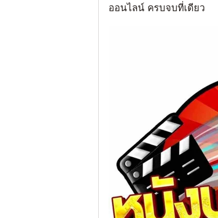
ออนไลน์ ครบจบที่เดียว