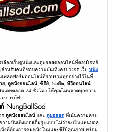
การเลือกเว็บดูหนังและดูบอลสดออนไลน์ที่ตอบโจทย์
ญสำหรับคนที่ชอบความบันเทิงครบวงจร เว็บ 
หนัง
ในแพลตฟอร์มออนไลน์ที่รวบรวมทุกอย่างไว้ในที่
มวย
, 
ดูหนังออนไลน์
, 
ซีรีย์
, 
Netflix
, 
ทีวีออนไลน์
, 
มอัพเดทตลอด 24 ชั่วโมง ให้คุณไม่พลาดทุกความ
นวงการกีฬา
ซต์ NungBallSod
าร 
ดูหนังออนไลน์
 และ 
ดูบอลสด
 ที่เน้นความครบ
บความบันเทิงแบบเต็มรูปแบบ ไม่ว่าจะเป็นแฟนบอล
หนังที่ต้องการชมหนังใหม่และซีรีย์คุณภาพ พร้อม