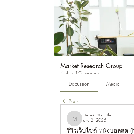
Market Research Group
Public
·
372 members
Discussion
Media
Back
marasrimutthita
June 2, 2025
marasrimutthita
รีวิวเว็บไซต์ หนังบอลสด 