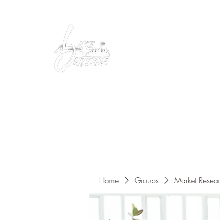
Peacefully enjoy the outdoors
Home
Groups
Market Resea