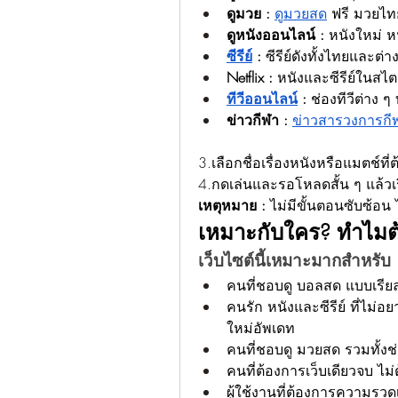
ดูมวย :
ดูมวยสด
 ฟรี มวยไท
ดูหนังออนไลน์ :
 หนังใหม่ หน
ซีรีย์
 :
 ซีรีย์ดังทั้งไทยและต่
Netflix :
 หนังและซีรีย์ในสไตล
ทีวีออนไลน์
 : 
ช่องทีวีต่าง ๆ 
ข่าวกีฬา :
ข่าวสารวงการกี
3.เลือกชื่อเรื่องหนังหรือแมตช์ที
4.กดเล่นและรอโหลดสั้น ๆ แล้วเริ
เหตุหมาย :
 ไม่มีขั้นตอนซับซ้อน
เหมาะกับใคร? ทำไมต้
เว็บไซต์นี้เหมาะมากสำหรับ
คนที่ชอบดู บอลสด แบบเรียล
คนรัก หนังและซีรีย์ ที่ไม่อย
ใหม่อัพเดท
คนที่ชอบดู มวยสด รวมทั้งช่
คนที่ต้องการเว็บเดียวจบ ไม่
ผู้ใช้งานที่ต้องการความรวด