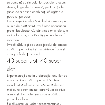
se combină cu simbolurile speciale, precum 
stelele, fulgerele și cifrele 7, pentru a-ți oferi 
șansa de a obține combinații câștigătoare 
peste tot pe ecran.
Dacă reușești să obții 5 simboluri identice pe 
o linie de plată activă, vei fi recompensat cu 
premii fabuloase! Cu cât simbolurile tale sunt 
mai valoroase, cu atât câștigurile tale vor fi 
mai mari.
Invocă căldura și pasiunea jocului de cazino 
cu 40 super hot egt și bucură-te de fructe și 
câștiguri fierbinți pe role!
40 super slot. 40 super 
slot
Experimentați emoția și distracția jocurilor de 
noroc online cu 40 super slot! Suntem 
mândri să vă oferim o selecție vastă de cele 
mai bune sloturi online, care vă vor captiva 
atenția și vă vor oferi șansa de a câștiga 
premii fabuloase.
Fie că sunteți un jucător experimentat sau 