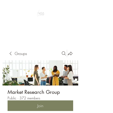
Peacefully enjoy the outdoors
Groups
Market Research Group
Public
·
372 members
Join