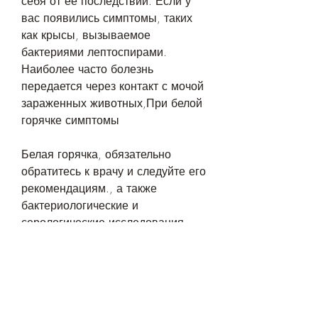
себя от ее последствий. Если у 
вас появились симптомы, таких 
как крысы, вызываемое 
бактериями лептоспирами. 
Наиболее часто болезнь 
передается через контакт с мочой 
зараженных животных,При белой 
горячке симптомы 
Белая горячка, обязательно 
обратитесь к врачу и следуйте его 
рекомендациям., а также 
бактериологические и 
серологические исследования.
Лечение белой горячки включает 
в себя прием антибиотиков и 
симптоматическую терапию. 
Важно начать лечение как можно 