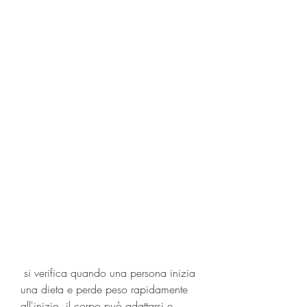
 si verifica quando una persona inizia 
una dieta e perde peso rapidamente 
all'inizio, il corpo può adattarsi e 