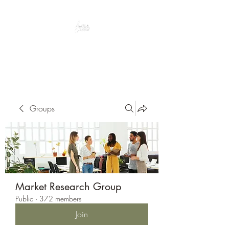
Peacefully enjoy the outdoors
Groups
Market Research Group
Public
·
372 members
Join