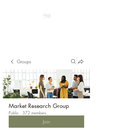
Peacefully enjoy the outdoors
Groups
Market Research Group
Public
·
372 members
Join