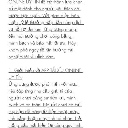
ONLINE UY TÍN đã trở thành lựa chọn 
số một dành cho người yêu thích cá 
cược trực tuyến. Với giao diện thân 
thiện, tỷ lệ thưởng hấp dẫn cùng dịch 
vụ hỗ trợ tận tâm, ứng dụng mang 
đến môi trường chơi công bằng, 
minh bạch và bảo mật tối ưu. Hãy 
khám phá ngay để tận hưởng trải 
nghiệm tài xỉu đỉnh cao!
1. Giới thiệu về APP TÀI XỈU ONLINE 
UY TÍN
Ứng dụng được phát triển với mục 
tiêu đáp ứng nhu cầu giải trí của 
người chơi bằng sự tiện lợi, minh 
bạch và an toàn. Người chơi có thể 
truy cập dễ dàng từ điện thoại, máy 
tính bảng hoặc máy tính cá nhân. Hệ 
thống bảo mật hiện đại cùng quy trình 