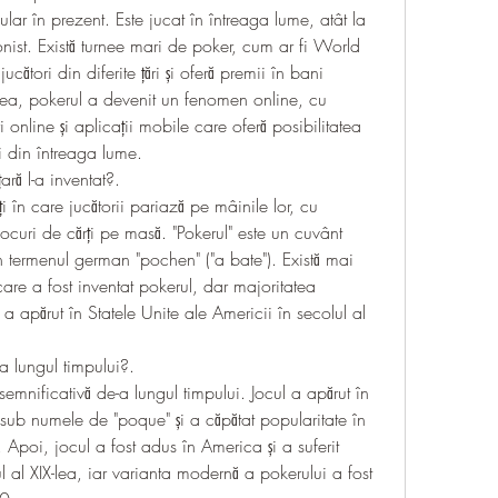
lar în prezent. Este jucat în întreaga lume, atât la 
onist. Există turnee mari de poker, cum ar fi World 
ucători din diferite țări și oferă premii în bani 
a, pokerul a devenit un fenomen online, cu 
 online și aplicații mobile care oferă posibilitatea 
i din întreaga lume.
ară l-a inventat?.
i în care jucătorii pariază pe mâinile lor, cu 
ocuri de cărți pe masă. "Pokerul" este un cuvânt 
 termenul german "pochen" ("a bate"). Există mai 
care a fost inventat pokerul, dar majoritatea 
 a apărut în Statele Unite ale Americii în secolul al 
 lungul timpului?.
 semnificativă de-a lungul timpului. Jocul a apărut în 
 sub numele de "poque" și a căpătat popularitate în 
. Apoi, jocul a fost adus în America și a suferit 
l al XIX-lea, iar varianta modernă a pokerului a fost 