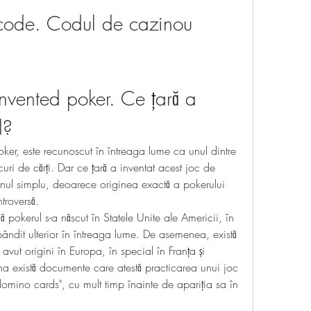
ode. Codul de cazinou 
vented poker. Ce țară a 
l?
ker, este recunoscut în întreaga lume ca unul dintre 
curi de cărți. Dar ce țară a inventat acest joc de 
nul simplu, deoarece originea exactă a pokerului 
ntroversă.
 pokerul s-a născut în Statele Unite ale Americii, în 
ăspândit ulterior în întreaga lume. De asemenea, există 
 avut origini în Europa, în special în Franța și 
a există documente care atestă practicarea unui joc 
domino cards", cu mult timp înainte de apariția sa în 