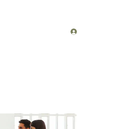
Log In