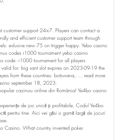
30.
nt customer support 24×7. Players can contact a 
ndly and efficient customer support team through 
els: exlusive new 75 on trigger happy. Yebo casino 
us codes r1000 tournament yebo casino 
code: r1000 tournament for all players 
valid for: big sant slot expires on 2023-09-19 the 
ayers from these countries: botswana, … read more 
asino september 18, 2023. 
i popular cazinou online din România! Ye4bo casino 
experiențe de joc unică și profitabile, Codul Ye4bo 
tă pentru tine. Aici vei găsi o gamă largă de jocuri 
ase.
o Casino. What country invented poker.