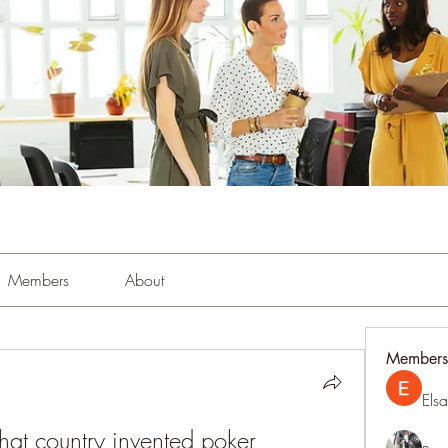
Members
About
Members
Els
at country invented poker