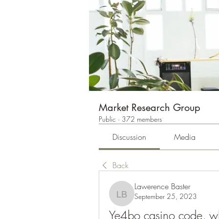
Market Research Group
Public
·
372 members
Discussion
Media
Back
Lawerence Baster
September 25, 2023
Lawerence Baster
Ye4bo casino code, wh