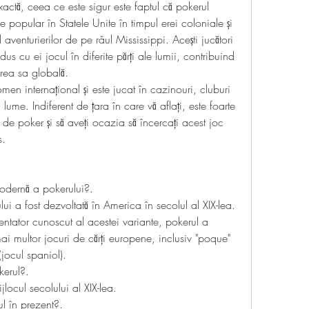
actă, ceea ce este sigur este faptul că pokerul 
popular în Statele Unite în timpul erei coloniale și 
 aventurierilor de pe râul Mississippi. Acești jucători 
adus cu ei jocul în diferite părți ale lumii, contribuind 
irea sa globală.
men internațional și este jucat în cazinouri, cluburi 
 lume. Indiferent de țara în care vă aflați, este foarte 
 de poker și să aveți ocazia să încercați acest joc 
s.
odernă a pokerului?.
i a fost dezvoltată în America în secolul al XIX-lea. 
entator cunoscut al acestei variante, pokerul a 
 multor jocuri de cărți europene, inclusiv "poque" 
(jocul spaniol).
kerul?.
jlocul secolului al XIX-lea.
l în prezent?.