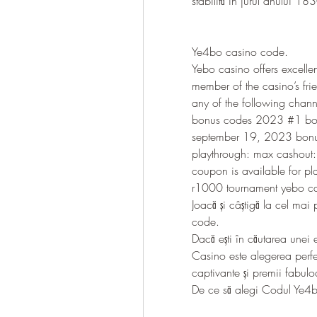
stabilită în jurul anului 18
Ye4bo casino code.
Yebo casino offers excelle
member of the casino’s frie
any of the following chann
bonus codes 2023 #1 bon
september 19, 2023 bonus 
playthrough: max cashout: 
coupon is available for pl
r1000 tournament yebo c
Joacă și câștigă la cel ma
code.
Dacă ești în căutarea unei 
Casino este alegerea perfec
captivante și premii fabulo
De ce să alegi Codul Ye4b