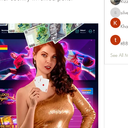
Riz
silv
silvervon
Kha
tt88
See All 