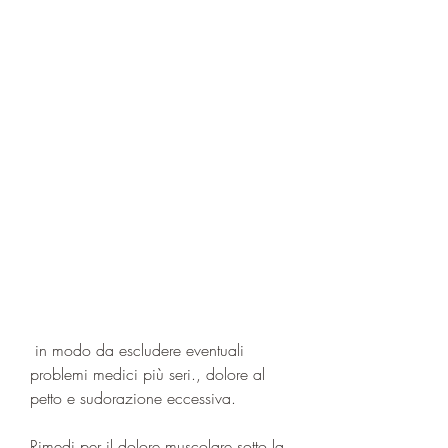
 in modo da escludere eventuali 
problemi medici più seri., dolore al 
petto e sudorazione eccessiva.
Rimedi per il dolore muscolare sotto la 