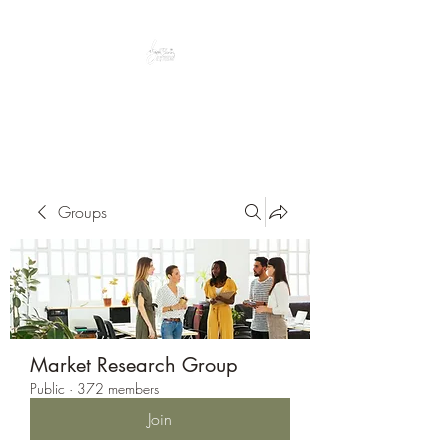
Peacefully enjoy the outdoors
Groups
Market Research Group
Public
·
372 members
Join