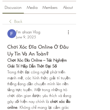
Discussion
Media
Members
About
Back
Fm ahsan Vlog
June 9, 2025
Chơi Xóc Đĩa Online Ở Đâu
Uy Tín Và An Toàn?
Chơi Xóc Đĩa Online – Trải Nghiệm 
Giải Trí Hấp Dẫn Thời Đại Số
Trong thời đại công nghệ phát triển 
mạnh mẽ, các hình thức giải trí truyền 
thống đang dần chuyển mình lên nền 
tảng trực tuyến. Một trong những trò 
chơi dân gian được yêu thích và đang 
gây sốt hiện nay chính là 
chơi xóc đĩa 
online
. Không chỉ mang lại cảm giác 