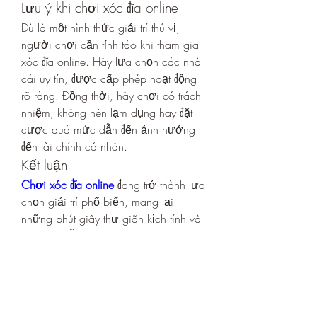
Lưu ý khi chơi xóc đĩa online
Dù là một hình thức giải trí thú vị, 
người chơi cần tỉnh táo khi tham gia 
xóc đĩa online. Hãy lựa chọn các nhà 
cái uy tín, được cấp phép hoạt động 
rõ ràng. Đồng thời, hãy chơi có trách 
nhiệm, không nên lạm dụng hay đặt 
cược quá mức dẫn đến ảnh hưởng 
đến tài chính cá nhân.
Kết luận
Chơi xóc đĩa online
 đang trở thành lựa 
chọn giải trí phổ biến, mang lại 
những phút giây thư giãn kịch tính và 
đầy hấp dẫn. Tuy nhiên, hãy luôn là 
người chơi thông minh và kiểm soát 
tốt bản thân để đảm bảo trải nghiệm 
tích cực và an toàn khi tham gia vào 
thế giới xóc đĩa trực tuyến.