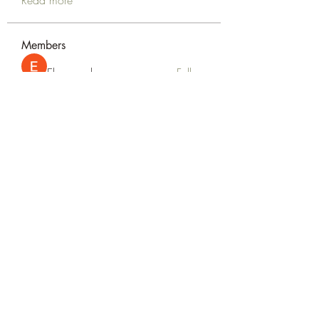
Read more
Members
Elsan parker
Follow
Rizza Kamelia
Follow
silvervonni
Follow
silvervonni
Khan Zai
Follow
tt88 tt88
Follow
See All Members (372)