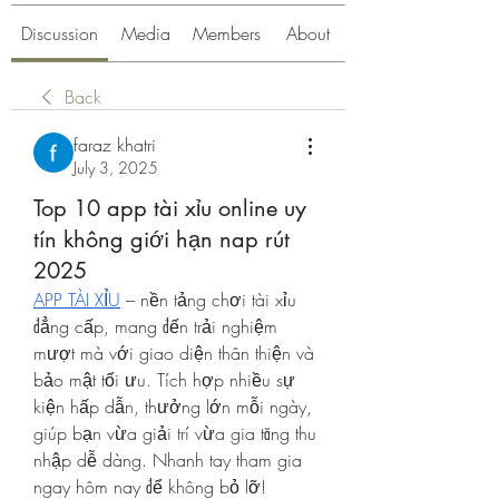
Discussion
Media
Members
About
Back
faraz khatri
July 3, 2025
Top 10 app tài xỉu online uy
tín không giới hạn nap rút
2025
APP TÀI XỈU
 – nền tảng chơi tài xỉu 
đẳng cấp, mang đến trải nghiệm 
mượt mà với giao diện thân thiện và 
bảo mật tối ưu. Tích hợp nhiều sự 
kiện hấp dẫn, thưởng lớn mỗi ngày, 
giúp bạn vừa giải trí vừa gia tăng thu 
nhập dễ dàng. Nhanh tay tham gia 
ngay hôm nay để không bỏ lỡ!