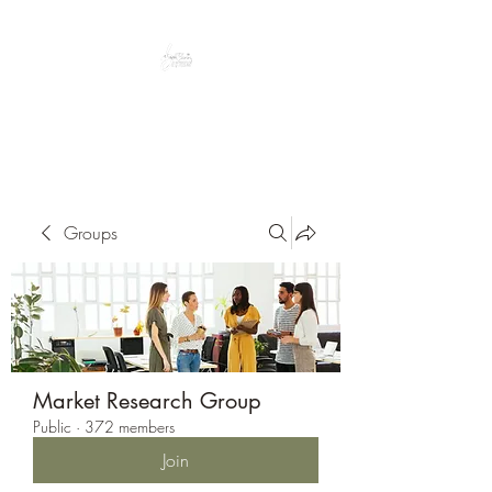
Peacefully enjoy the outdoors
Groups
Market Research Group
Public
·
372 members
Join