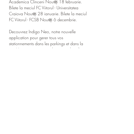
Academica Clinceni Noutăți 18 februarie. 
Bilete la meciul FC Viitorul - Universitatea 
Craiova Noutăți 28 ianuarie. Bilete la meciul 
FC Viitorul - FCSB Noutăți 6 decembrie. 
Decouvrez Indigo Neo, notre nouvelle 
application pour gerer tous vos 
stationnements dans les parkings et dans la 
rue. Vous stationnez regulierement dans l'un 
de nos parkings? Vous etes resident, 
commercant, particulier,. Decouvrez nos 
formules personnalisees, adaptees a votre 
besoin et au tarif avantageux*, farul 
constanța - sepsi. Nos abonnements sont 
faits pour vous. Vous etes client entreprise, 
partenaire ou grand compte? Nos 
responsables commerciaux sont a votre 
disposition pour vous proposer une offre sur-
mesure. Dans nos parkings, vous trouverez 
toujours plus que des places. Profitez de nos 
services et de nos solutions digitales pour vos 
modes de deplacement. Stationnement 
parking avec Indigo Neo. Vous souhaitez 