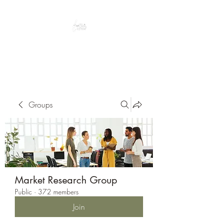
Peacefully enjoy the outdoors
Groups
Market Research Group
Public
·
372 members
Join