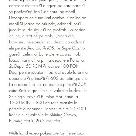
constant ofertele ?i alege-o pe care care ?i 
se potrive?te! Top Cazinouri pe mobil. 
Descopera cele mai tari cazinouri online pe 
mobil ?i joaca de oriunde, oricand! Po?i 
juca la fel de sigur ?i de profitabil la casino 
online, direct de pe mobil! Joaca din 
browserul telefonului sau descarca aplica?
iile pentru Android ?i iOS. Pe SuperCazino 
gase?ti cele mai bune oferte casino mobil! 
Joaca mai mult la prima depunere Pana la 
2. Depui 50 RON ?i joci de 100 RON 
Doar pentru jucatorii noi. Joci dublu la prima 
depunere ?i prime?ti ?i 600 de rotiri gratuite 
La a doua ?i a treia depunere prime?ti 50% 
extra Rotirile gratuite sunt valabile la sloturile 
Shining Crown ?i Burning Hot. Pana la 
1200 RON + 300 de rotiri gratuite la 
primele 3 depuneri Depozit minim 20 RON 
Rotirile sunt valabile la Shining Crown, 
Burning Hot ?i 20 Super Hot.
Multi-hand video pokers are for the serious 