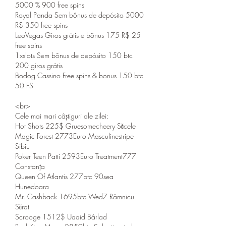
5000 % 900 free spins
Royal Panda Sem bônus de depósito 5000 
R$ 350 free spins
LeoVegas Giros grátis e bônus 175 R$ 25 
free spins
1xslots Sem bônus de depósito 150 btc 
200 giros grátis
Bodog Cassino Free spins & bonus 150 btc 
50 FS
<br>
Cele mai mari câștiguri ale zilei:
Hot Shots 225$ Gruesomecheery Săcele 
Magic Forest 2773Euro Masculinestripe 
Sibiu 
Poker Teen Patti 2593Euro Treatment777 
Constanța 
Queen Of Atlantis 277btc 90sea 
Hunedoara 
Mr. Cashback 1695btc Wed7 Râmnicu 
Sărat 
Scrooge 1512$ Uaaid Bârlad 