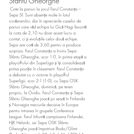
Sfântu Gheorghe
 Cote la pariuri la jocul Farul Constanța – 
Sepsi Sf. Sunt absențe multe în lotul 
covăsnenilor, dar în aprecierile caselor de 
pariuri care văd echipa lui Gică Hagi favorită 
la cota de 2,10 nu doar acest lucru a 
contat, ci și evoluțiile celor două echipe. 
Sepsi are cotă de 3,60 pentru a produce 
surpriza. Farul Constanța a învins Sepsi 
Sfântu Gheorghe, scor 1-0, în prima etapă a 
play-off-ului din SuperLiga și își consolidează 
prima poziție în clasament. Farul Constanţa 
a debutat cu o victorie în playoff-ul 
Superligii, scor 2-1 (1-0), cu Sepsi OSK 
Sfântu Gheorghe, duminică, pe teren 
propriu, la Ovidiu. Farul Constanța și Sepsi 
Sfântu Gheorghe joacă joi seară în Finlanda 
și Norvegia meciurile decisive în Europa 
pentru intrarea în grupele Conference 
League. Farul înfruntă campioana Finlandei, 
HJK Helsinki, iar Sepsi OSK Sfântu 
Gheorghe joacă împotriva Bodo/Glimt 