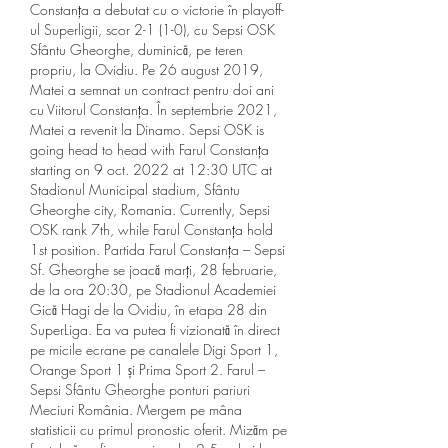
Constanţa a debutat cu o victorie în playoff-
ul Superligii, scor 2-1 (1-0), cu Sepsi OSK 
Sfântu Gheorghe, duminică, pe teren 
propriu, la Ovidiu. Pe 26 august 2019, 
Matei a semnat un contract pentru doi ani 
cu Viitorul Constanța. În septembrie 2021, 
Matei a revenit la Dinamo. Sepsi OSK is 
going head to head with Farul Constanța 
starting on 9 oct. 2022 at 12:30 UTC at 
Stadionul Municipal stadium, Sfântu 
Gheorghe city, Romania. Currently, Sepsi 
OSK rank 7th, while Farul Constanța hold 
1st position. Partida Farul Constanța – Sepsi 
Sf. Gheorghe se joacă marți, 28 februarie, 
de la ora 20:30, pe Stadionul Academiei 
Gică Hagi de la Ovidiu, în etapa 28 din 
SuperLiga. Ea va putea fi vizionată în direct 
pe micile ecrane pe canalele Digi Sport 1, 
Orange Sport 1 și Prima Sport 2. Farul – 
Sepsi Sfântu Gheorghe ponturi pariuri 
Meciuri România. Mergem pe mâna 
statisticii cu primul pronostic oferit. Mizăm pe 