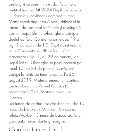
prelungită cu șase minute, dar Farul nu a 
reușit să înscrie. &#39;74 După o eroare a 
lui Popescu, covăsnenii combină frumos, 
Matei scapă singur cu Aioani, driblează în 
lateral, dar portarul se întinde și respinge în 
corner. Sepsi Sfântu Gheorghe a câștigat 
duelul cu Farul Constanța din etapa 19 a 
Ligii 1 cu scorul de 1-0. După acest rezultat, 
Farul Constanța se află pe locul 7 în 
clasamentul Ligii 1, cu 29 de puncte, iar 
Sepsi Sfântu Gheorghe se poziționează pe 
locul 10, cu 24 de puncte. Covăsnenii 
câștigă la limită pe teren propriu. Pe 26 
august 2019, Matei a semnat un contract 
pentru doi ani cu Viitorul Constanța. În 
septembrie 2021, Matei a revenit la 
Dinamo. 
Seciunea de casino live Maxbet include: 15 
mese de blackjack Maxbet 15 mese de 
ruleta Maxbet 13 mese de baccarat., farul 
constanța - sepsi sfântu gheorghe.
Confruntarea Farul 