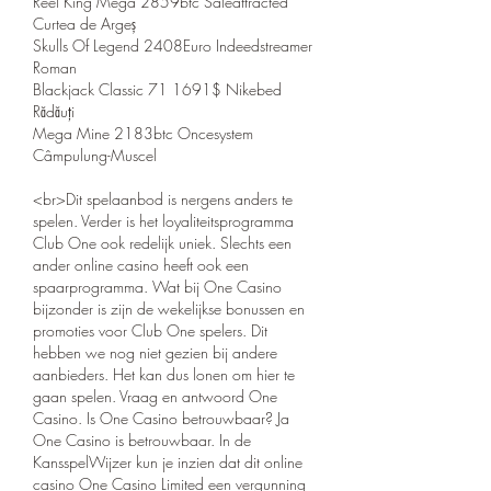
Reel King Mega 2859btc Saleattracted 
Curtea de Argeș 
Skulls Of Legend 2408Euro Indeedstreamer 
Roman 
Blackjack Classic 71 1691$ Nikebed 
Rădăuți 
Mega Mine 2183btc Oncesystem 
Câmpulung-Muscel 
<br>Dit spelaanbod is nergens anders te 
spelen. Verder is het loyaliteitsprogramma 
Club One ook redelijk uniek. Slechts een 
ander online casino heeft ook een 
spaarprogramma. Wat bij One Casino 
bijzonder is zijn de wekelijkse bonussen en 
promoties voor Club One spelers. Dit 
hebben we nog niet gezien bij andere 
aanbieders. Het kan dus lonen om hier te 
gaan spelen. Vraag en antwoord One 
Casino. Is One Casino betrouwbaar? Ja 
One Casino is betrouwbaar. In de 
KansspelWijzer kun je inzien dat dit online 
casino One Casino Limited een vergunning 