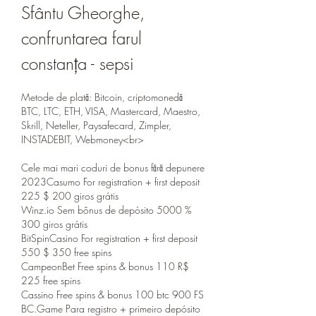
Sfântu Gheorghe, 
confruntarea farul 
constanța - sepsi
Metode de plată: Bitcoin, criptomonedă 
BTC, LTC, ETH, VISA, Mastercard, Maestro, 
Skrill, Neteller, Paysafecard, Zimpler, 
INSTADEBIT, Webmoney<br>
Cele mai mari coduri de bonus fără depunere 
2023Casumo For registration + first deposit 
225 $ 200 giros grátis
Winz.io Sem bônus de depósito 5000 % 
300 giros grátis
BitSpinCasino For registration + first deposit 
550 $ 350 free spins
CampeonBet Free spins & bonus 110 R$ 
225 free spins
Cassino Free spins & bonus 100 btc 900 FS
BC.Game Para registro + primeiro depósito 