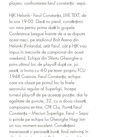
players, confruntarea farul constanța - sepsi.
HJK Helsinki - Farul Constanța, LIVE TEXT, de 
la ora 19:00. Dacă nu pierd, constănțenii 
vor intra pentru prima dată în grupele 
Conference League Înainte de a se disputa 
acest meci, pe stadionul Bolt Arena din 
Helsinki (Finlanda), atât Farul, cât și HJK s-au 
impus în meciurile de campionat din acest 
weekend. Echipa din Sfântu Gheorghe a 
prins ultimul loc de play-off după ce, joi 
seară, a învins cu 4-0 pe teren propriu FCU 
1948 Craiova. Farul Constanța, echipa 
care s-a clasat pe primul loc la finele 
sezonului regular al Superligii, începe 
turneul play-off de pe aceeași poziție, dar la 
egalitate de puncte, 32, cu a doua clasată, 
campioana en-titre, CFR Cluj. Formă Farul 
Constanța – Meciuri Superliga. Farul – Sepsi 
o prinde pe echipa lui Gheorghe Hagi într-
un nou moment excelent. Constănțenii 
traversează o perioadă bună, fiind neînvinși în 