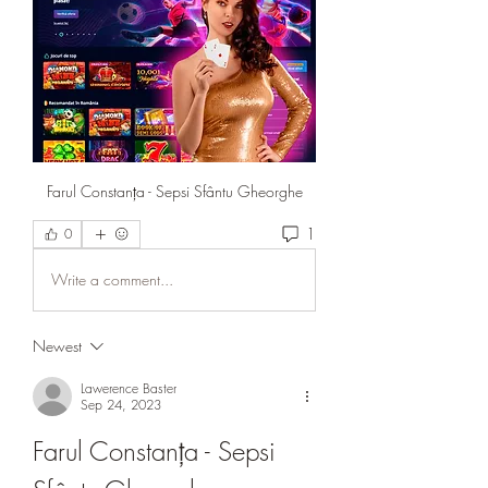
Farul Constanța - Sepsi Sfântu Gheorghe
1
0
Write a comment...
Newest
Lawerence Baster
Sep 24, 2023
Farul Constanța - Sepsi 