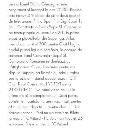
pe stadionul Sfântu Gheorghe, este 
programat să înceapă la ora 20:00. Partida 
este transmisă în direct de către două posturi 
de televiziune: Prima Sport 1 și Digi Sport 1. 
Farul Constanța a învins Sepsi Sf. Gheorghe 
pe teren propriu cu scorul de 2-1, în prima 
etapă a play-off-ului din Superliga. A fost 
meciul cu numărul 300 pentru Gică Hagi la 
nivelul primei ligi din România, în postura de 
antrenor. Farul Constanța - Sepsi Sf. 
Campioana României se duelează cu 
câștigătoarea Cupei României pentru a-și 
disputa Supercupa României, primul trofeu 
pus la bătaie în startul acestui sezon. CFR 
Cluj - Farul Constanța, LIVE TEXT de la 
21:00 CFR Cluj va primi vizita Farului în 
ultima etapă a campionatului. Dacă pentru 
constănțeni partida nu are nicio miză, pentru 
că au cucerit deja titlul, pentru elevii lui Dan 
Petrescu sezonul încă nu s-a terminat. Bilete 
la meciul FC Viitorul - FC Voluntari Noutăți 25 
februarie. Bilete la meciul FC Viitorul - 