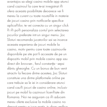
avantajos sa alegi casino mobile app atunci 
cand cazinoul la care te-ai inregistrat i?i 
ofera aceasta posibilitate deoarece vei fi 
mereu la curent cu toate nouta?ile in materie 
de jocuri casino prin notificarile specifice 
aplica?iilor, te vei conecta cu un singur click 
?i i?i po?i personaliza contul prin selectarea 
jocurilor preferate intr-un singur meniu. Joc 
Sloturi recomanda jucatorilor sai sa incerce 
aceasta experiena de jocuri mobile la 
casino, motiv pentru care toate cazinourile 
disponibile pe site pot fi accesate de pe un 
dispozitiv mobil prin mobile casino app sau 
direct din browser., farul constanța - sepsi 
sfântu gheorghe. Cu un bonus de bun venit 
atractiv la fiecare dintre acestea, Joc Sloturi 
constituie una dintre platformele online pe 
care trebuie sa le iei in considerare atunci 
cand cau?i jocuri de casino online, inclusiv 
jocuri pe mobil la cazinouri licen?iate din 
Romania. Noi ne asiguram ca i?i aducem 
mereu oferte exclusive la mobile casino no 
deposit pentru a juca gratis, tu doar verifica 