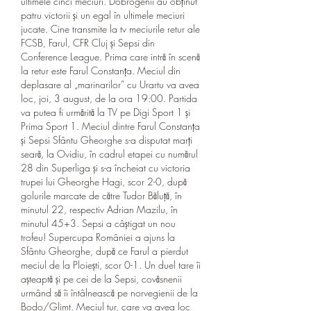
ultimele cinci meciuri. Dobrogenii au obținut 
patru victorii și un egal în ultimele meciuri 
jucate. Cine transmite la tv meciurile retur ale 
FCSB, Farul, CFR Cluj și Sepsi din 
Conference League. Prima care intră în scenă 
la retur este Farul Constanța. Meciul din 
deplasare al „marinarilor” cu Urartu va avea 
loc, joi, 3 august, de la ora 19:00. Partida 
va putea fi urmărită la TV pe Digi Sport 1 și 
Prima Sport 1. Meciul dintre Farul Constanța 
și Sepsi Sfântu Gheorghe s-a disputat marți 
seară, la Ovidiu, în cadrul etapei cu numărul 
28 din Superliga și s-a încheiat cu victoria 
trupei lui Gheorghe Hagi, scor 2-0, după 
golurile marcate de către Tudor Băluță, în 
minutul 22, respectiv Adrian Mazilu, în 
minutul 45+3. Sepsi a câștigat un nou 
trofeu! Supercupa României a ajuns la 
Sfântu Gheorghe, după ce Farul a pierdut 
meciul de la Ploiești, scor 0-1. Un duel tare îi 
așteaptă și pe cei de la Sepsi, covăsnenii 
urmând să îi întâlnească pe norvegienii de la 
Bodo/Glimt. Meciul tur, care va avea loc 