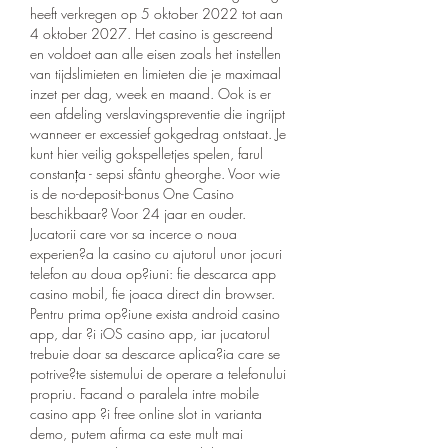
heeft verkregen op 5 oktober 2022 tot aan 
4 oktober 2027. Het casino is gescreend 
en voldoet aan alle eisen zoals het instellen 
van tijdslimieten en limieten die je maximaal 
inzet per dag, week en maand. Ook is er 
een afdeling verslavingspreventie die ingrijpt 
wanneer er excessief gokgedrag ontstaat. Je 
kunt hier veilig gokspelletjes spelen, farul 
constanța - sepsi sfântu gheorghe. Voor wie 
is de no-deposit-bonus One Casino 
beschikbaar? Voor 24 jaar en ouder. 
Jucatorii care vor sa incerce o noua 
experien?a la casino cu ajutorul unor jocuri 
telefon au doua op?iuni: fie descarca app 
casino mobil, fie joaca direct din browser. 
Pentru prima op?iune exista android casino 
app, dar ?i iOS casino app, iar jucatorul 
trebuie doar sa descarce aplica?ia care se 
potrive?te sistemului de operare a telefonului 
propriu. Facand o paralela intre mobile 
casino app ?i free online slot in varianta 
demo, putem afirma ca este mult mai 