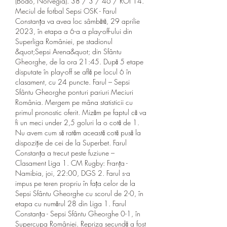
(Bodo, Norvegia). 38 / 3 / 46 / ROI 14. 
Meciul de fotbal Sepsi OSK - Farul 
Constanța va avea loc sâmbătă, 29 aprilie 
2023, în etapa a 6-a a play-off-ului din 
Superliga României, pe stadionul 
&quot;Sepsi Arena&quot; din Sfântu 
Gheorghe, de la ora 21:45. După 5 etape 
disputate în play-off se află pe locul 6 în 
clasament, cu 24 puncte. Farul – Sepsi 
Sfântu Gheorghe ponturi pariuri Meciuri 
România. Mergem pe mâna statisticii cu 
primul pronostic oferit. Mizăm pe faptul că va 
fi un meci under 2,5 goluri la o cotă de 1. 
Nu avem cum să ratăm această cotă pusă la 
dispoziție de cei de la Superbet. Farul 
Constanța a trecut peste fuziune – 
Clasament Liga 1. CM Rugby: Franța - 
Namibia, joi, 22:00, DGS 2. Farul s-a 
impus pe teren propriu în fața celor de la 
Sepsi Sfântu Gheorghe cu scorul de 2-0, în 
etapa cu numărul 28 din Liga 1. Farul 
Constanța - Sepsi Sfântu Gheorghe 0-1, în 
Supercupa României. Repriza secundă a fost 