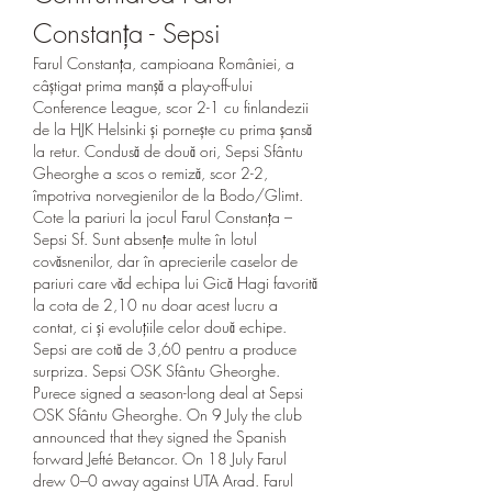
Constanța - Sepsi
Farul Constanța, campioana României, a 
câștigat prima manșă a play-off-ului 
Conference League, scor 2-1 cu finlandezii 
de la HJK Helsinki și pornește cu prima șansă 
la retur. Condusă de două ori, Sepsi Sfântu 
Gheorghe a scos o remiză, scor 2-2, 
împotriva norvegienilor de la Bodo/Glimt. 
Cote la pariuri la jocul Farul Constanța – 
Sepsi Sf. Sunt absențe multe în lotul 
covăsnenilor, dar în aprecierile caselor de 
pariuri care văd echipa lui Gică Hagi favorită 
la cota de 2,10 nu doar acest lucru a 
contat, ci și evoluțiile celor două echipe. 
Sepsi are cotă de 3,60 pentru a produce 
surpriza. Sepsi OSK Sfântu Gheorghe. 
Purece signed a season-long deal at Sepsi 
OSK Sfântu Gheorghe. On 9 July the club 
announced that they signed the Spanish 
forward Jefté Betancor. On 18 July Farul 
drew 0–0 away against UTA Arad. Farul 