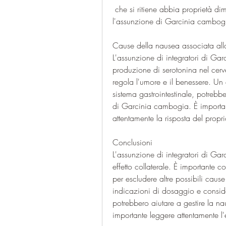
 che si ritiene abbia proprietà dimagranti. Tuttavia, è importante esaminare se 
l'assunzione di Garcinia cambogi
Cause della nausea associata al
L'assunzione di integratori di G
produzione di serotonina nel cerve
regola l'umore e il benessere. Un a
sistema gastrointestinale, potrebbe
di Garcinia cambogia. È important
attentamente la risposta del propr
Conclusioni
L'assunzione di integratori di G
effetto collaterale. È importante 
per escludere altre possibili cause
indicazioni di dosaggio e conside
potrebbero aiutare a gestire la na
importante leggere attentamente l'