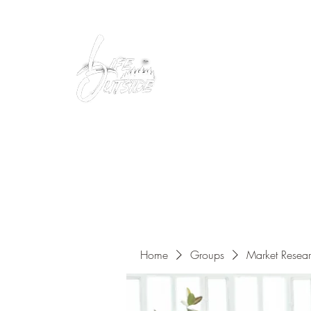
Peacefully enjoy the outdoors
Home
Groups
Market Resea