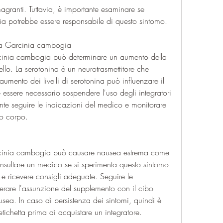
a potrebbe essere responsabile di questo sintomo.
la Garcinia cambogia
arcinia cambogia può determinare un aumento della 
llo. La serotonina è un neurotrasmettitore che 
umento dei livelli di serotonina può influenzare il 
 essere necessario sospendere l'uso degli integratori 
e seguire le indicazioni del medico e monitorare 
io corpo.
arcinia cambogia può causare nausea estrema come 
consultare un medico se si sperimenta questo sintomo 
 e ricevere consigli adeguate. Seguire le 
rare l'assunzione del supplemento con il cibo 
usea. In caso di persistenza dei sintomi, quindi è 
etichetta prima di acquistare un integratore.