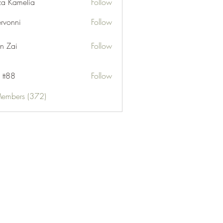
za Kamelia
Follow
ervonni
Follow
ni
n Zai
Follow
 tt88
Follow
Members (372)