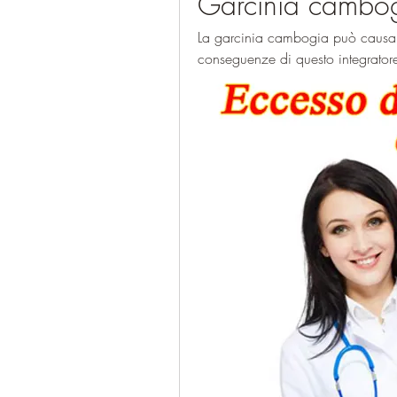
Garcinia cambog
La garcinia cambogia può causare 
conseguenze di questo integratore