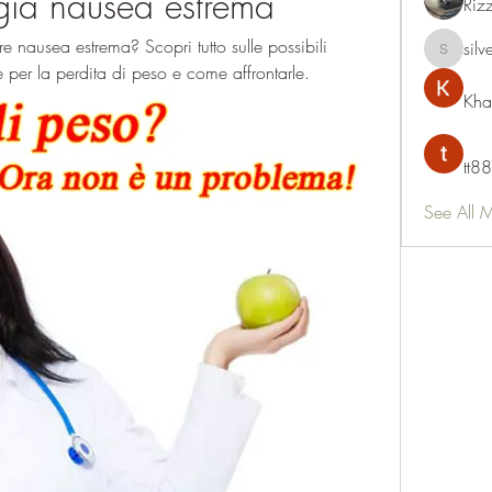
ia nausea estrema
Riz
nausea estrema? Scopri tutto sulle possibili 
silv
silvervon
 per la perdita di peso e come affrontarle.
Kha
tt88
See All 