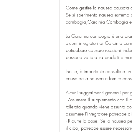
Come gestire la nausea causata 
Se si sperimenta nausea estrema d
cambogia,Garcinia Cambogia e Nau
La Garcinia cambogia è una piant
alcuni integratori di Garcinia ca
potrebbero causare reazioni indes
possono variare tra prodotti e m
Inoltre, è importante consultare un
cause della nausea e fornire consi
Alcuni suggerimenti generali per 
- Assumere il supplemento con il
tollerata quando viene assunta co
assumere l'integratore potrebbe ai
- Ridurre la dose: Se la nausea pe
il cibo, potrebbe essere necessari