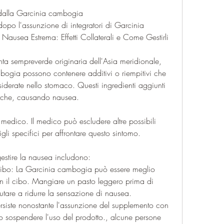
dalla Garcinia cambogia
opo l'assunzione di integratori di Garcinia 
sea Estrema: Effetti Collaterali e Come Gestirli
a sempreverde originaria dell'Asia meridionale, 
mbogia possono contenere additivi o riempitivi che 
iderate nello stomaco. Questi ingredienti aggiunti 
arche, causando nausea.
 medico. Il medico può escludere altre possibili 
gli specifici per affrontare questo sintomo.
gestire la nausea includono:
 cibo: La Garcinia cambogia può essere meglio 
n il cibo. Mangiare un pasto leggero prima di 
utare a ridurre la sensazione di nausea.
rsiste nonostante l'assunzione del supplemento con 
o sospendere l'uso del prodotto., alcune persone 