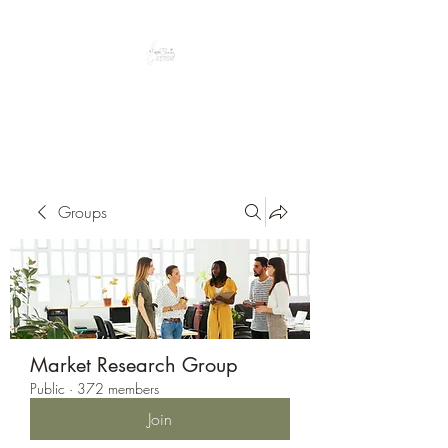
Peacefully enjoy the outdoors
Groups
Market Research Group
Public
·
372 members
Join