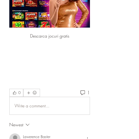
Descarca jocuri gratis
1
0
Write a comment...
Newest
Lawerence Baster