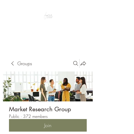
Peacefully enjoy the outdoors
Groups
Market Research Group
Public
·
372 members
Join