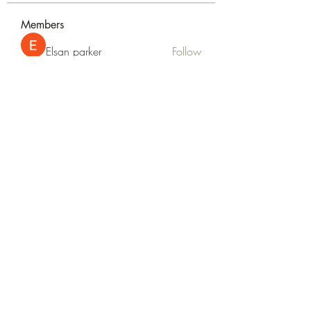
Members
Elsan parker
Follow
Rizza Kamelia
Follow
silvervonni
Follow
silvervonni
Khan Zai
Follow
tt88 tt88
Follow
See All Members (372)