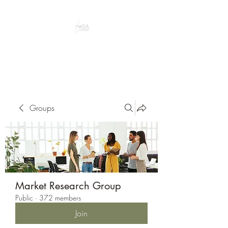
Peacefully enjoy the outdoors
Groups
Market Research Group
Public
·
372 members
Join