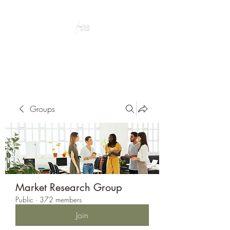
Peacefully enjoy the outdoors
Groups
Market Research Group
Public
·
372 members
Join